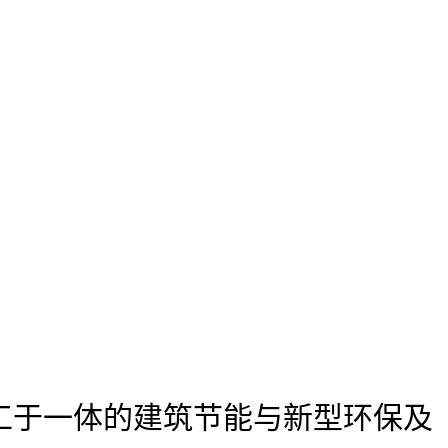
工于一体的建筑节能与新型环保及