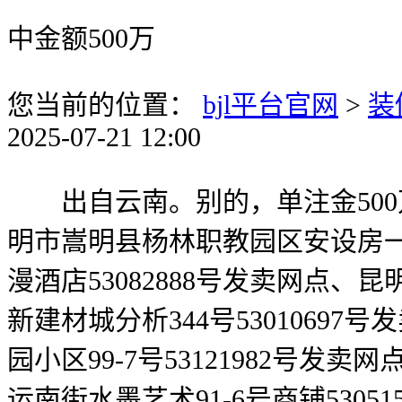
中金额500万
您当前的位置：
bjl平台官网
>
装
2025-07-21 12:00
出自云南。别的，单注金500万
明市嵩明县杨林职教园区安设房一排1
漫酒店53082888号发卖网点、
新建材城分析344号530106
园小区99-7号53121982号发
运南街水墨艺术91-6号商铺530