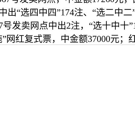
中出“选四中四”174注、“选二中二”
7号发卖网点中出2注，“选十中十”1
”网红复式票，中金额37000元；