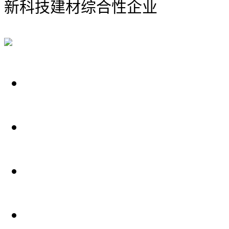
新科技建材综合性企业
关于我们
装修建材知识
装修建材百科
联系我们