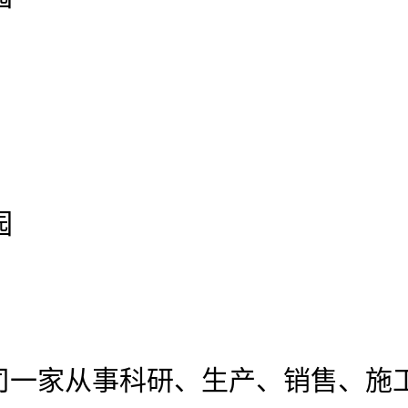
园
司
一家从事科研、生产、销售、施