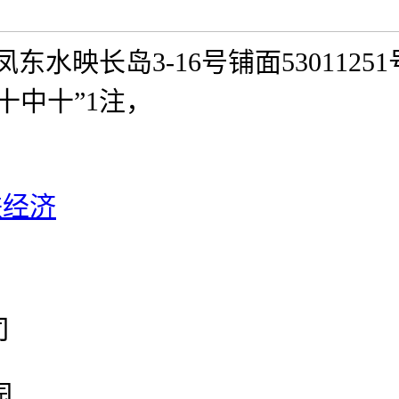
水映长岛3-16号铺面5301125
十中十”1注，
铁经济
司
园