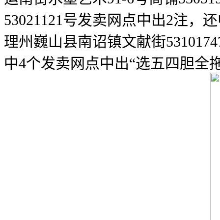
53021121号发卖网点中出2注，还
理州巍山县南诏镇文献街5310174
中4个发卖网点中出“选五四胆全拖