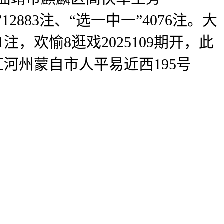
12883注、“选一中一”4076注。大
注，欢愉8逛戏2025109期开，此
红河州蒙自市人平易近西195号