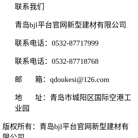
联系我们
青岛bjl平台官网新型建材有限公司
联系电话：0532-87717999
联系电话：0532-87718768
邮 箱：qdoukesi@126.com
地 址：青岛市城阳区国际空港工
业园
版权所有：青岛bjl平台官网新型建材有
限公司