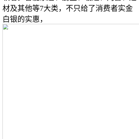
材及其他等7大类，不只给了消费者实金
白银的实惠，