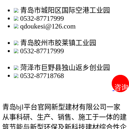
青岛市城阳区国际空港工业园
0532-87717999
qdoukesi@126.com
青岛胶州市胶莱镇工业园
0532-87717999
菏泽市巨野县独山返乡创业园
0532-87718768
咨询
咨询
青岛bjl平台官网新型建材有限公司
一家
从事科研、生产、销售、施工于一体的建
筑节能与新型环保及新科技建材综合性企