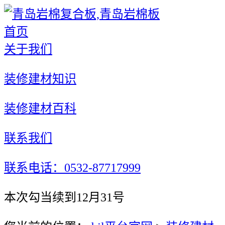
首页
关于我们
装修建材知识
装修建材百科
联系我们
联系电话：0532-87717999
本次勾当续到12月31号