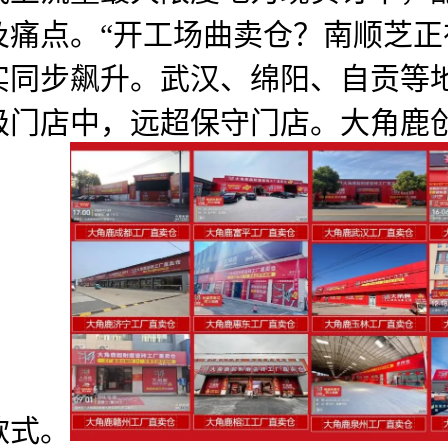
及痛点。“开工场曲卖仓？南顺芝
同步飙升。武汉、绵阳、自贡等地
级门店中，远超保守门店。大角鹿
款式。