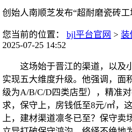
创始人南顺芝发布“超耐磨瓷砖工
您当前的位置：
bjl平台官网
>
装
2025-07-25 14:52
这场始于晋江的渠道，以及小B
实现五大维度升级。他强调，面积
级为A/B/C/D四类店型），精
求，保守上，房钱低至8元/㎡，
上，建材渠道凛冬已至？保守卖
立异打破保守鸿沟，络绎不绝地