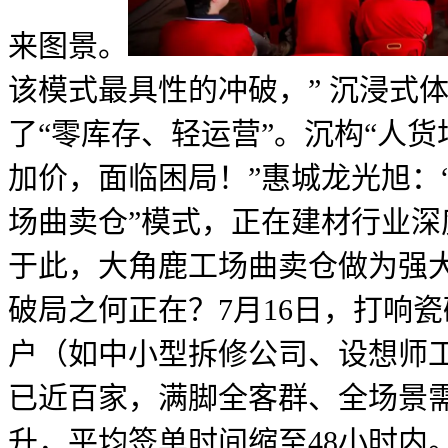
来图景。
该模式最具性的冲破，” 沉浸式
了“零库存、轻运营”。沉构“人
加价，面临困局！”惠城龙光旭：
场曲卖仓”模式，正在建材行业深
于此，大角鹿工场曲卖仓做为强
破局之何正在？7月16日，打响
户（如中小型拆修公司、设想师
已近百家，满脚全客群、全场景需
升，平均签单时间缩至48小时内