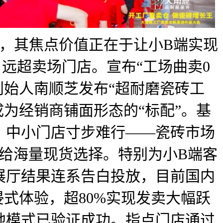
上，其焦点价值正在于让小B端实现
，远超卖场门店。宣布“工场曲卖0
创始人南顺芝发布“超耐磨瓷砖工
为经销商铺面形态的“标配”。基
。中小门店寸步难行——瓷砖市场
供给海量现货选择。特别为小B端客
展厅结果连系告白投放，目前国内
式体验，超80%实现发卖大幅跃
地模式已验证成功。指点门店通过