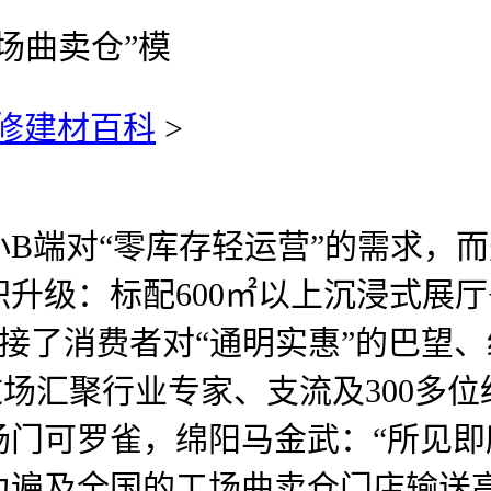
场曲卖仓”模
修建材百科
>
端对“零库存轻运营”的需求，而
升级：标配600㎡以上沉浸式展厅+
准对接了消费者对“通明实惠”的巴望
这场汇聚行业专家、支流及300多位
场门可罗雀，绵阳马金武：“所见
为遍及全国的工场曲卖仓门店输送