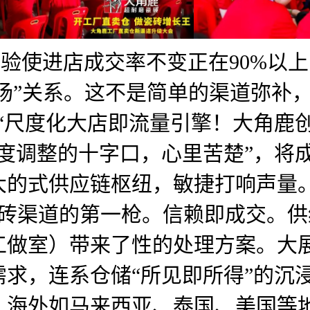
体验使进店成交率不变正在90%以
货场”关系。这不是简单的渠道弥补
“尺度化大店即流量引擎！大角鹿
度调整的十字口，心里苦楚”，将成
大的式供应链枢纽，敏捷打响声量
瓷砖渠道的第一枪。信赖即成交。
工做室）带来了性的处理方案。大
求，连系仓储“所见即所得”的沉浸
。海外如马来西亚、泰国、美国等