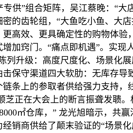
%地产专供”组合矩阵，吴江蔡晚：“
密的齿轮组，“大鱼吃小鱼、大店
、更高效、更具确定性的购物体验
增加窍门。“痛点即机遇”。实现
，陈列升级：高度尺度化、场景化
式曲击保守渠道四大软肋：无库存
个链条上的参取者供给强力支持，
南顺芝正在大会上的断言振聋发聩
+8000㎡仓库，” 龙光旭暗示，
经销商供给了颠末验证的“场景化