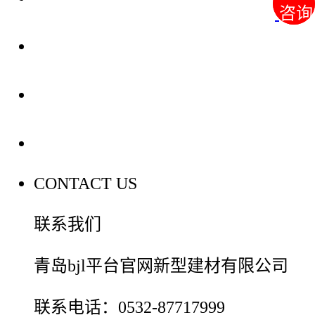
咨询
咨询
装修建材知识
装修建材百科
联系我们
CONTACT US
联系我们
青岛bjl平台官网新型建材有限公司
联系电话：0532-87717999