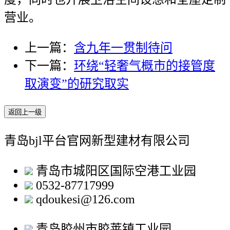
营业。
上一篇：
含九年一贯制待问
下一篇：
环绕“轻奢气概市的接管度
取演变”的研究取实
返回上一级
青岛bjl平台官网新型建材有限公司
青岛市城阳区国际空港工业园
0532-87717999
qdoukesi@126.com
青岛胶州市胶莱镇工业园