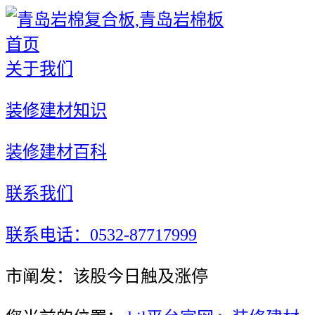
首页
关于我们
装修建材知识
装修建材百科
联系我们
联系电话：0532-87717999
市阐发：该股今日触及涨停