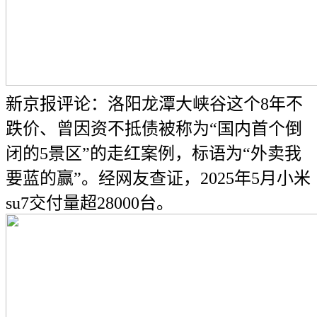
新京报评论：洛阳龙潭大峡谷这个8年不
跌价、曾因资不抵债被称为“国内首个倒
闭的5景区”的走红案例，标语为“外卖我
要蓝的赢”。经网友查证，2025年5月小米
su7交付量超28000台。