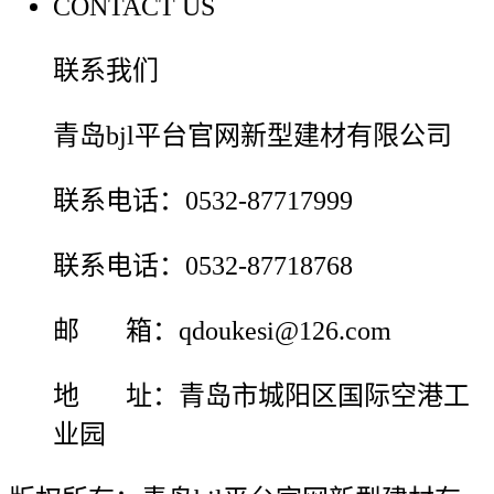
CONTACT US
联系我们
青岛bjl平台官网新型建材有限公司
联系电话：0532-87717999
联系电话：0532-87718768
邮 箱：qdoukesi@126.com
地 址：青岛市城阳区国际空港工
业园