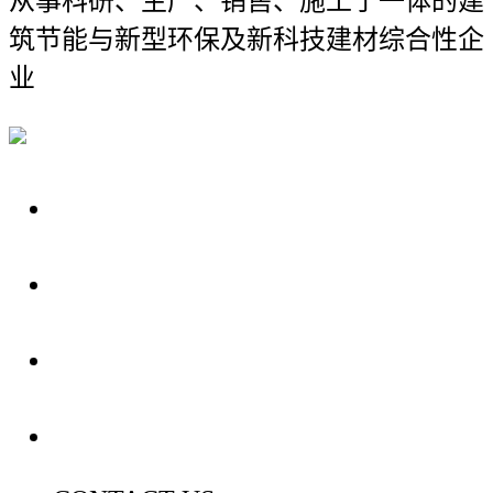
从事科研、生产、销售、施工于一体的建
筑节能与新型环保及新科技建材综合性企
业
关于我们
装修建材知识
装修建材百科
联系我们