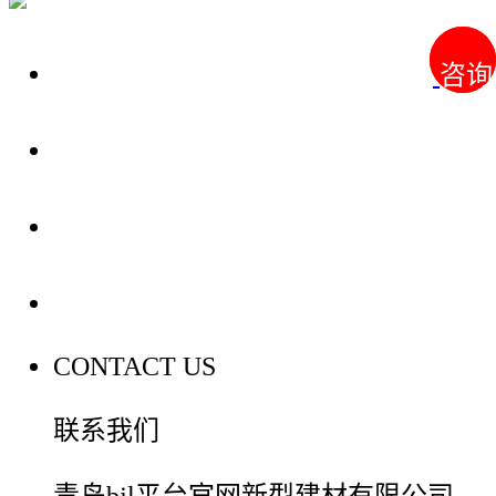
关于我们
咨询
咨询
装修建材知识
装修建材百科
联系我们
CONTACT US
联系我们