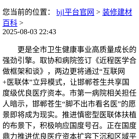
您当前的位置：
bjl平台官网
>
装修建材
百科
>
2025-08-03 22:43
更是全市卫生健康事业高质量成长的
强劲引擎。取协和病院签订《近程医学合
做框架和谈》，两边更将通过“互联网
+医联体”立异模式，让邯郸苍生共享国
度级优良医疗资本。市第一病院相关担任
人暗示，邯郸苍生“脚不出市看名医”的愿
景即将成为现实。推进慎密型医联体扶植
的布景下，积极响应国度号召。正在国度
鼎力推进优良医疗资本扩容下沉和区域平