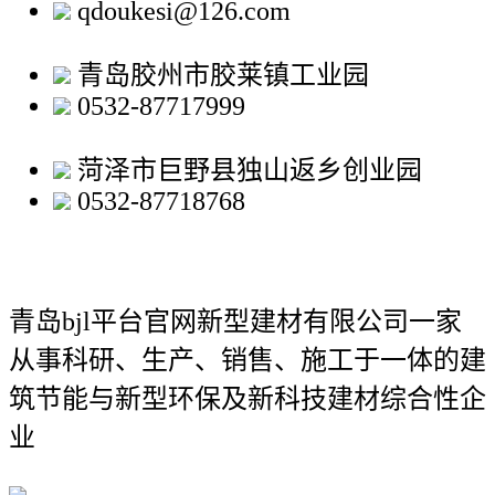
qdoukesi@126.com
青岛胶州市胶莱镇工业园
0532-87717999
菏泽市巨野县独山返乡创业园
0532-87718768
青岛bjl平台官网新型建材有限公司
一家
从事科研、生产、销售、施工于一体的建
筑节能与新型环保及新科技建材综合性企
业