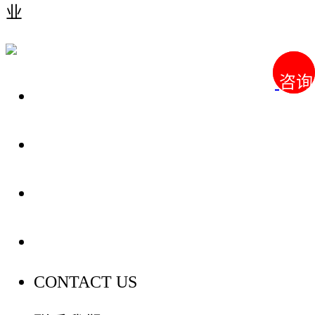
业
咨询
咨询
关于我们
装修建材知识
装修建材百科
联系我们
CONTACT US