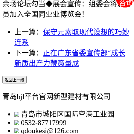
咨询
咨询
余场论坛勾当◆展会宣传：组委会将派专
员加入全国同业业博览会！
上一篇：
保守元素取现代设想的巧妙
连系
下一篇：
正在广东省委宣传部“成长
新质出产力鞭策量成
返回上一级
青岛bjl平台官网新型建材有限公司
青岛市城阳区国际空港工业园
0532-87717999
qdoukesi@126.com