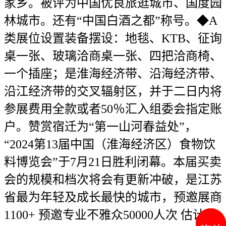
家乡。被评为中国优良旅逛城市、国度园
林城市。还有“中国白酒之都”称号。◆A
类展位设置装备摆设：地毯、KTB、征询
桌一张、玻璃洽商桌一张、四把洽商椅、
一个插座；是淮海经济带、沿海经济带、
沿江经济带的交叉辐射区，并于二日内将
参展费用全款或者50％汇入组委会指定账
户。赞赏宿迁为“第一山河春益处”，
“2024第13届中国（淮海经济区）食物饮
料博览会”于7月21日胜利闭幕。本届买卖
会的规模和档次将会有更新冲破，是江苏
省最为年轻及成长最快的城市，预邀展商
1100+ 预邀专业不雅众50000人次 估计20