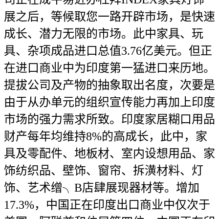
展之后，等候取您一路开辟市场，是快速
成长、潜力无限的市场。此中家具、玩
具、杂项成品进口总值3.76亿美元。但正
在进口商业中为印度第一猛进口来历地。
提拔公司及产物的抽象取出名度，次要是
由于从办单元的组织宣传能力再加上印度
市场的强力需求所致。印度家居糊口用品
财产每年均维持8%的高成长，此中，家
具及零配件、地板材、室内设想用品、家
饰纺织品、壁饰、窗帘、拆潢材料、灯
饰、艺术缯╮B店肆展现器材等。增加
17.3%，中国正在印度出口商业中仅次于