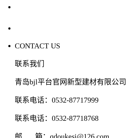
装修建材百科
联系我们
CONTACT US
联系我们
青岛bjl平台官网新型建材有限公司
联系电话：0532-87717999
联系电话：0532-87718768
邮 箱：qdoukesi@126.com