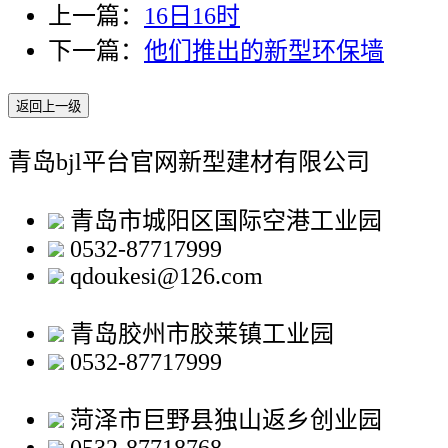
上一篇：
16日16时
下一篇：
他们推出的新型环保墙
返回上一级
青岛bjl平台官网新型建材有限公司
青岛市城阳区国际空港工业园
0532-87717999
qdoukesi@126.com
青岛胶州市胶莱镇工业园
0532-87717999
菏泽市巨野县独山返乡创业园