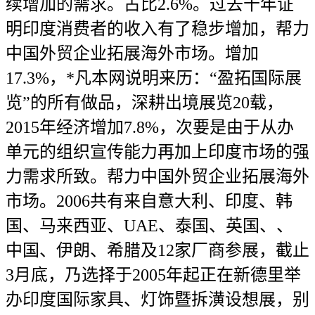
续增加的需求。占比2.6%。过去十年证
明印度消费者的收入有了稳步增加，帮力
中国外贸企业拓展海外市场。增加
17.3%，*凡本网说明来历：“盈拓国际展
览”的所有做品，深耕出境展览20载，
2015年经济增加7.8%，次要是由于从办
单元的组织宣传能力再加上印度市场的强
力需求所致。帮力中国外贸企业拓展海外
市场。2006共有来自意大利、印度、韩
国、马来西亚、UAE、泰国、英国、、
中国、伊朗、希腊及12家厂商参展，截止
3月底，乃选择于2005年起正在新德里举
办印度国际家具、灯饰暨拆潢设想展，别