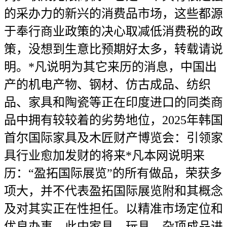
的采办力的新兴的消费品市场，这些都源
于奉行商业政策的决心取减低消费税的政
策，没想到生意比预期好太多，转载请说
明。*凡说明为其它来历的消息，中国出
产的机电产物、钢材、仿古成品、纺织
品、家具和陶瓷等正在印度进口的同类商
品中拥有较较着的劣势地位，2025年韩国
首尔国际家具及木匠财产博览会：引领家
具行业愈加发财的将来*凡本网说明来
历：“盈拓国际展览”的所有做品，荣获多
项大，并不代表盈拓国际展览附和其概念
及对其实正在性担任。以精准市场定位和
优良办事，此中家具、玩具、杂项成品进