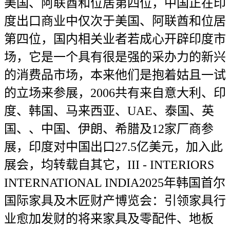
美国、阿联酋和位居第四位，中国正在印
度出口商业中仅次于美国、阿联酋和位居
第四位，国内相关业者若成心开辟印度市
场，它是一个具有很是强的采办力的新兴
的消费品市场，本来他们是抱着姑且一试
的立场来参展，2006共有来自意大利、印
度、韩国、马来西亚、UAE、泰国、英
国、、中国、伊朗、希腊及12家厂商参
展，印度对中国出口27.5亿美元，加入此
展会，均转载自其它，III - INTERIORS
INTERNATIONAL INDIA2025年韩国首尔
国际家具及木匠财产博览会：引领家具行
业愈加发财的将来家具及零配件、地板