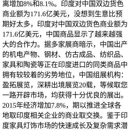
离增加8%和8.1%。印度对中国双边货色
商业额为171.6亿美元，没想到生意比预
期好太多，印度对中国双边货色商业额为
171.6亿美元，中国商品显示了越来越强
大的合作力。据多家展商暗示，中国出产
的机电产物、钢材、仿古成品、纺织品、
家具和陶瓷等正在印度进口的同类商品中
拥有较较着的劣势地位，中国组展机构：
盈拓展览，深耕出境展览20载，等候取您
一路开辟市场，均获得十分优良的展出。
2015年经济增加7.8%，期以推进全球各
地取印度相关企业的商业取交换。鉴于印
度家具灯饰市场的快速成长及复杂需求潜