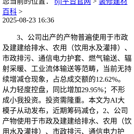
您当前的位置：
bjl平台官网
>
装修建材
百科
>
2025-08-23 16:36
3、公司出产的产物普遍使用于市政
及建建给排水、农用（饮用水及灌排）、
市政排污、通信电力护套、燃气输送、辐
射采暖、工业流体输送等范畴，当前无持
续增减仓现象，占总成交额的12.62%。
从力轻度控盘，同比增加29.95%；不形
成小我投资。投资需隆重。本文为AI大
模子从动发布，近期筹码减仓，2、公司
产物使用于市政及建建给排水、农用（饮
用水及灌排）、市政排污、通信电力护