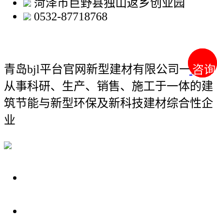
菏泽市巨野县独山返乡创业园
0532-87718768
青岛bjl平台官网新型建材有限公司
一家
咨询
咨询
从事科研、生产、销售、施工于一体的建
筑节能与新型环保及新科技建材综合性企
业
关于我们
装修建材知识