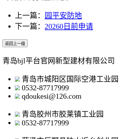
上一篇：
园平安防地
下一篇：
20260日前申请
返回上一级
青岛bjl平台官网新型建材有限公司
青岛市城阳区国际空港工业园
0532-87717999
qdoukesi@126.com
青岛胶州市胶莱镇工业园
0532-87717999