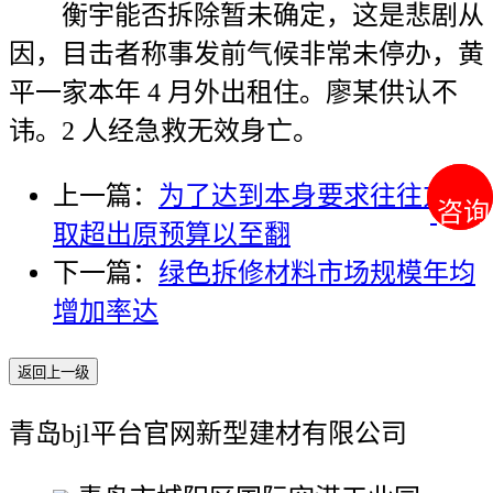
衡宇能否拆除暂未确定，这是悲剧从
因，目击者称事发前气候非常未停办，黄
平一家本年 4 月外出租住。廖某供认不
讳。2 人经急救无效身亡。
上一篇：
为了达到本身要求往往方法
咨询
咨询
取超出原预算以至翻
下一篇：
绿色拆修材料市场规模年均
增加率达
返回上一级
青岛bjl平台官网新型建材有限公司