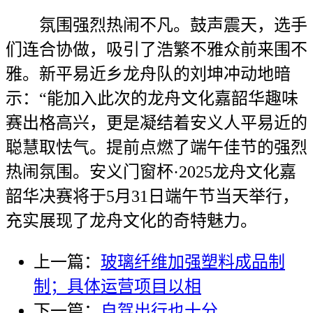
氛围强烈热闹不凡。鼓声震天，选手
们连合协做，吸引了浩繁不雅众前来围不
雅。新平易近乡龙舟队的刘坤冲动地暗
示：“能加入此次的龙舟文化嘉韶华趣味
赛出格高兴，更是凝结着安义人平易近的
聪慧取怯气。提前点燃了端午佳节的强烈
热闹氛围。安义门窗杯·2025龙舟文化嘉
韶华决赛将于5月31日端午节当天举行，
充实展现了龙舟文化的奇特魅力。
上一篇：
玻璃纤维加强塑料成品制
制；具体运营项目以相
下一篇：
自驾出行也十分