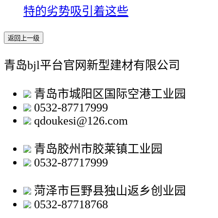
特的劣势吸引着这些
返回上一级
青岛bjl平台官网新型建材有限公司
青岛市城阳区国际空港工业园
0532-87717999
qdoukesi@126.com
青岛胶州市胶莱镇工业园
0532-87717999
菏泽市巨野县独山返乡创业园
0532-87718768