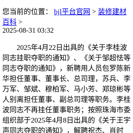
您当前的位置：
bjl平台官网
>
装修建材
百科
>
2025-08-31 03:32
2025年4月22日出具的《关于李桂波
同志挂职夺职的通知》、《关于邹超怯等
同志夺职的通知》，新聘用人员包罗陈新
华担任董事、董事长、总司理，苏兵、李
万军、邹斌、穆柏军、马小芳、郑琼彬等
人别离担任董事、副总司理等职务。李桂
波同志不再挂任董事职务；按照珠海市委
组织部于2025年4月8日出具的《关于王宇
声同志夺职的通知》，解聘祝杰、肖时