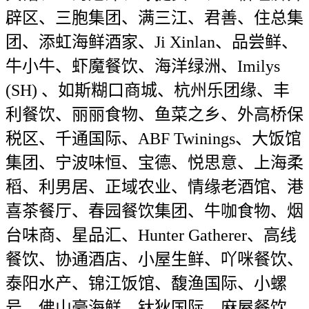
辟区、三胞集团、满三江、君善、住总集
团、添虹海鲜酒家、Ji Xinlan、品尝鲜、
牛小牛、虾魔餐饮、海洋绿洲、Imilys
(SH) 、如斯糊口商城、杭州乐团缘、丰
利餐饮、丽丽食物、鱼菜之乡、外高桥保
税区、千通国际、ABF Twinings、大饭馆
集团、宁波味恒、宝德、悦思意、上海柔
稻、利男居、正域农业、情缘老酒馆、港
喜茶餐厅、春园餐饮集团、牛咖食物、烟
台味商、星品汇、Hunter Gatherer、高线
餐饮、协通酒店、小屋生鲜、吖咪餐饮、
泰阳水产、锦江饭馆、馥渔国际、小螺
号、佛山豪海鲜、钛狄国际、麻屋餐饮、