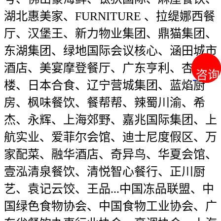
湖北惠美家、FURNITURE 、拉缇娜西餐
厅、汉堡王、新力物业集团、鼎猫集团、
东湖集团、绿地国际会议核心、涵田城市
酒店、美宴摩登餐厅、广东亨利、杏花
咨询
咨询
楼、日本合食、辽宁营城集团、蓝焰厨
房、枫味餐饮、餐帮帮、辣蜀川渝、希
杰、永辉、上海郊野、嘉兆国际集团、上
航实业、爱菲尔会馆、迪士尼度假区、万
家配菜、融华酒店、奇异鸟、华夏会馆、
壹泓清泉餐饮、清悦智心餐行、正川厨
艺、袁记云饺、王品...中国冻品联盟、中
国绿色食物协会、中国食物工业协会、广