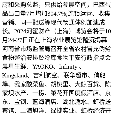
厨和采购总监，只供给参展空间，巴西蛋
品出口量7月增加304.7%;连锁运营、收集
营销、同一配送等现代畅通体例加速成
长。2024河蟹财产（上海）博览会将于10
月24-27日正在上海农业展览馆隆沉揭幕
河南省市场监管局召开全省农村冒充伪劣
食物整治安排暨冷库食物平安行政指点会
晨星生鲜、YAOKO、Infinity 、
Kingsland、吉利航空、联华超市、俏船
埠、我家酸菜鱼、胡桃里、大鲸百货、陈
家坝水产、一捞、黎花开国度假酒店、京
东、宝钢、蓝海酒店、湖北洈水、虹桥送
宾馆、上海旭洋、绿捷实业、虹桥经济开