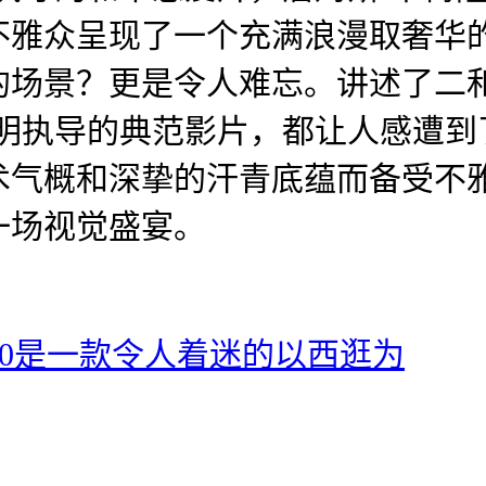
为不雅众呈现了一个充满浪漫取奢
的场景？更是令人难忘。讲述了二
莱明执导的典范影片，都让人感遭到
术气概和深挚的汗青底蕴而备受不
一场视觉盛宴。
.0是一款令人着迷的以西逛为