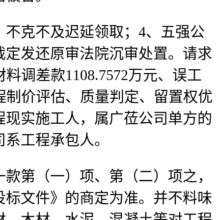
不克不及迟延领取；4、五强公
裁定发还原审法院沉审处置。请求
材料调差款1108.7572万元、误工
物工程制价评估、质量判定、留置权优
程现实施工人，属广莅公司单方的
司系工程承包人。
款第（一）项、第（二）项之，
投标文件》的商定为准。并不料味
材、木材、水泥、混凝土等对工程