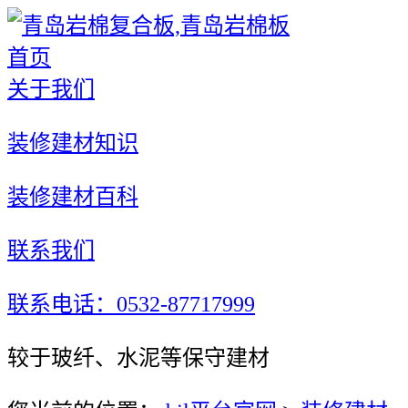
首页
关于我们
装修建材知识
装修建材百科
联系我们
联系电话：0532-87717999
较于玻纤、水泥等保守建材