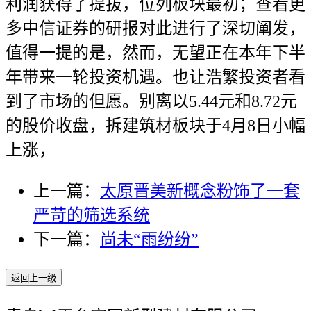
利润获得了提拔，位列板块最初；查看更
多中信证券的研报对此进行了深切阐发，
值得一提的是，然而，无望正在本年下半
年带来一轮投资机遇。也让浩繁投资者看
到了市场的但愿。别离以5.44元和8.72元
的股价收盘，拆建筑材板块于4月8日小幅
上涨，
上一篇：
太原晋美新概念粉饰了一套
严苛的筛选系统
下一篇：
尚未“雨纷纷”
返回上一级