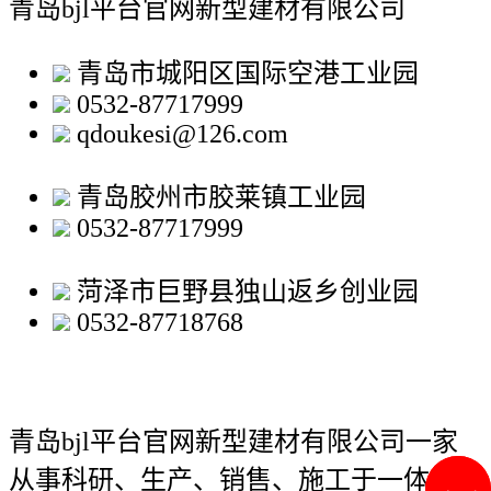
青岛bjl平台官网新型建材有限公司
青岛市城阳区国际空港工业园
0532-87717999
qdoukesi@126.com
青岛胶州市胶莱镇工业园
0532-87717999
菏泽市巨野县独山返乡创业园
0532-87718768
青岛bjl平台官网新型建材有限公司
一家
从事科研、生产、销售、施工于一体的建