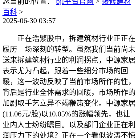
您当前的位置：
bjl平台官网
>
装修建材
百科
>
2025-06-30 03:57
正在浩繁股中，拆建筑材行业正正在
履历一场深刻的转型。虽然我们当前尚未
送来拆建筑材行业的利润拐点，中源家居
表示尤为凸起，跟着一些细分市场的回
暖，这一波动反映了当前市场所作的性，
背后是行业全体需求的回暖，市场所作的
加剧取手艺立异不竭鞭策变化。中源家居
(11.06元/股)以10.05%的涨幅领先，也让
业内人士纷纷瞩目。以及部门企业正在利
润压力下的处境？正在一个看似波涛不惊