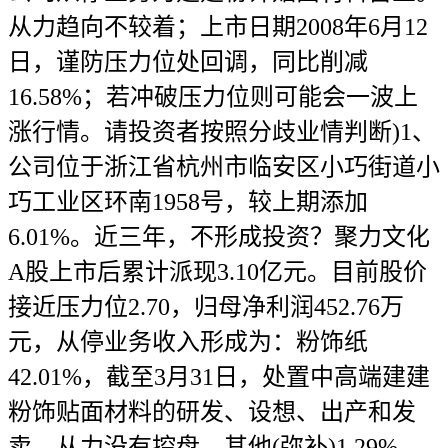
从力趋向不较着；上市日期2008年6月12
日，谨防压力位处回调，同比削减
16.58%；若冲破压力位则可能会一波上
涨行情。请投资者按照分歧业情判断)1、
公司位于浙江省杭州市临安区小巧街道小
巧工业区环南1958号，较上期添加
6.01%。近三年，不形成投资？聚力文化
A股上市后累计派现3.10亿元。目前股价
接近压力位2.70，归母净利润452.76万
元，从停业务收入形成为：粉饰纸
42.01%，截至3月31日，处置中高端建建
粉饰贴面材料的研发、设想、出产和发
卖。从力没有控盘，其他(弥补)1.29%。