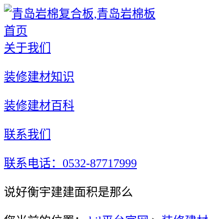
首页
关于我们
装修建材知识
装修建材百科
联系我们
联系电话：0532-87717999
说好衡宇建建面积是那么