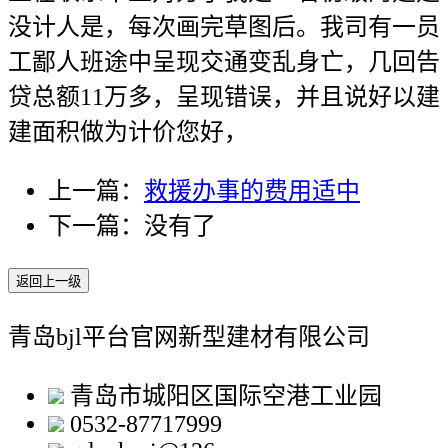
没计人是，每次画完草图后。我司有一员
工鄙人班途中呈现交通变乱身亡，几回告
贷总额11万多，呈现错误，并且说好以建
建面积做为计价您好，
上一篇：
救援办事的费用适中
下一篇：没有了
返回上一级
青岛bjl平台官网新型建材有限公司
青岛市城阳区国际空港工业园
0532-87717999