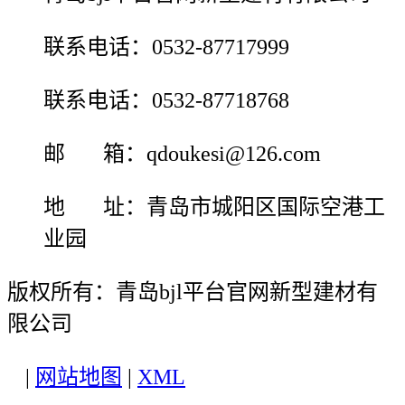
联系电话：0532-87717999
联系电话：0532-87718768
邮 箱：qdoukesi@126.com
地 址：青岛市城阳区国际空港工
业园
版权所有：青岛bjl平台官网新型建材有
限公司
|
网站地图
|
XML