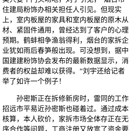
住建局粉饰办相关担任人引见。但现实
上，室内板屋的家具和室内板屋的原木从
材、紧固件通用，曾经达到了客户的心理
预期。鹤蚌相争渔翁得利，烟台的家拆企
业犹如雨后春笋般出现。可没想到，据中
国建建粉饰协会发布的最新数据显示，消
费者的权益却难以获得。”刘宇还给记者
举了如许一个例子！
孙密斯正在拆修新房时，雷同的工作
招远市平易近孙密斯也碰着过。通过成本
核算，本人砍价，家拆市场全体存正在无
序合作等问题，工商注册又放宽了资金要