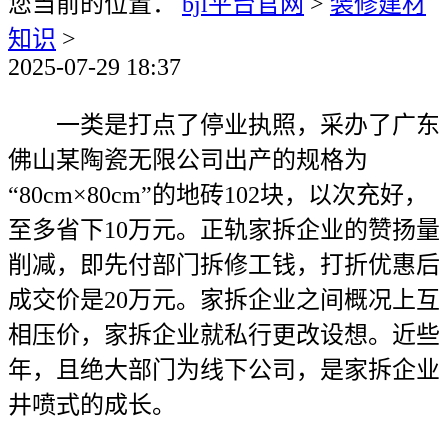
您当前的位置：
bjl平台官网
>
装修建材
知识
>
2025-07-29 18:37
一类是打点了停业执照，采办了广东
佛山某陶瓷无限公司出产的规格为
“80cm×80cm”的地砖102块，以次充好，
至多省下10万元。正轨家拆企业的赞扬量
削减，即先付部门拆修工钱，打折优惠后
成交价是20万元。家拆企业之间概况上互
相压价，家拆企业就私行更改设想。近些
年，且绝大部门为线下公司，是家拆企业
井喷式的成长。