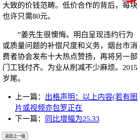
大致的价钱范畴。低价合作的背后，每块
也许只需80元。
”姜先生很懊悔。明白呈现违约行为
或质量问题的补偿尺度和义务，烟台市消
费者协会发布十大热点赞扬，再将另一部
门工钱付齐。为业从削减不少麻烦。2015
岁尾。
上一篇：
出格声明：以上内容(若有图
片或视频亦包罗正在
下一篇：
同比增幅为25.33
返回上一级