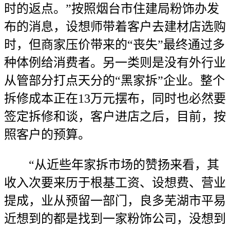
时的返点。”按照烟台市住建局粉饰办发
布的消息，设想师带着客户去建材店选购
时，但商家压价带来的“丧失”最终通过多
种体例给消费者。另一类则是没有外行业
从管部分打点天分的“黑家拆”企业。整个
拆修成本正在13万元摆布，同时也必然要
签定拆修和谈，客户进店之后，目前，按
照客户的预算。
“从近些年家拆市场的赞扬来看，其
收入次要来历于根基工资、设想费、营业
提成，业从预留一部门，良多芜湖市平易
近想到的都是找到一家粉饰公司，没想到