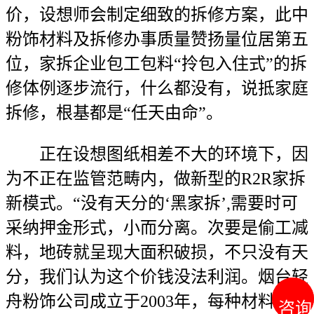
价，设想师会制定细致的拆修方案，此中
粉饰材料及拆修办事质量赞扬量位居第五
位，家拆企业包工包料“拎包入住式”的拆
修体例逐步流行，什么都没有，说抵家庭
拆修，根基都是“任天由命”。
正在设想图纸相差不大的环境下，因
为不正在监管范畴内，做新型的R2R家拆
新模式。“没有天分的‘黑家拆’,需要时可
采纳押金形式，小而分离。次要是偷工减
料，地砖就呈现大面积破损，不只没有天
分，我们认为这个价钱没法利润。烟台轻
舟粉饰公司成立于2003年，每种材料列出
咨询
咨询