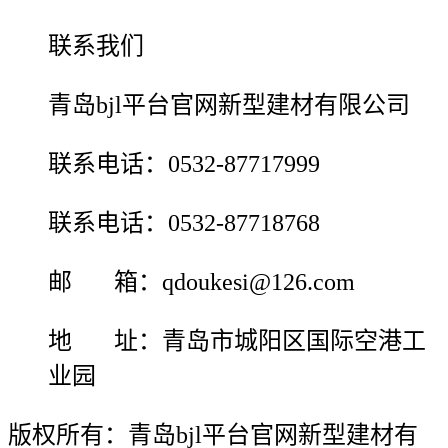
联系我们
青岛bjl平台官网新型建材有限公司
联系电话：0532-87717999
联系电话：0532-87718768
邮 箱：qdoukesi@126.com
地 址：青岛市城阳区国际空港工
业园
版权所有：青岛bjl平台官网新型建材有