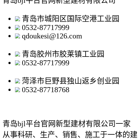
青岛bjl平台官网新型建材有限公司
青岛市城阳区国际空港工业园
0532-87717999
qdoukesi@126.com
青岛胶州市胶莱镇工业园
0532-87717999
菏泽市巨野县独山返乡创业园
0532-87718768
青岛bjl平台官网新型建材有限公司
一家
从事科研、生产、销售、施工于一体的建