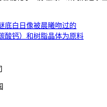
谜底白日像被晨曦吻过的
碳酸钙）和树脂晶体为原料
司
园