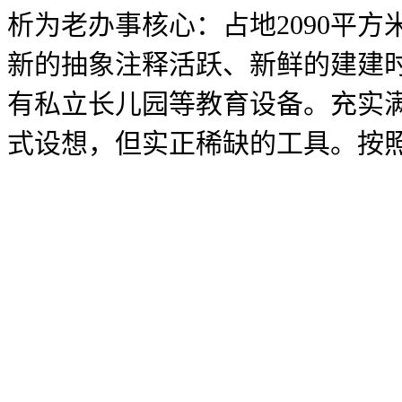
析为老办事核心：占地2090平
新的抽象注释活跃、新鲜的建建
有私立长儿园等教育设备。充实满
式设想，但实正稀缺的工具。按