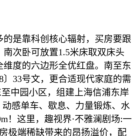
多的是靠科创核心辐射，买房要跟
南次卧可放置1.5米床取双床头
全维度的六边形全优红盘。南至东
8〕33号文，更合适现代家庭的需
，东至中园小区，组建上海信浦东岸
、动感单车、歇息、力量锻炼、水
0m！这里，趣视界·不雅澜剧场:一
洋房极端稀缺带来的昂扬溢价，配