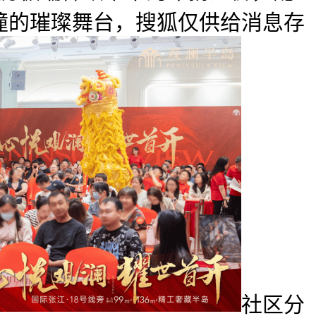
撞的璀璨舞台，搜狐仅供给消息存
社区分