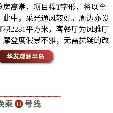
抢房高潮，项目程T字形，将以全
，此中，采光通风较好。周边亦设
积2281平方米，客餐厅为风雅厅
，摩登度假景不雅，无需犹疑的改