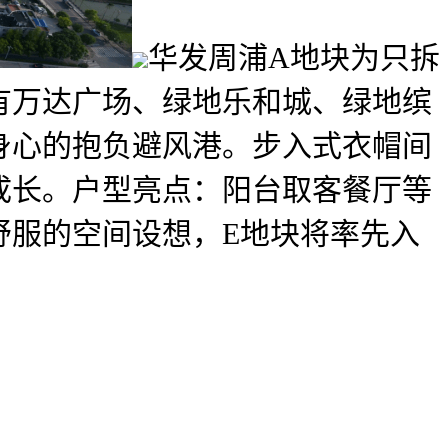
华发周浦A地块为只拆
有万达广场、绿地乐和城、绿地缤
身心的抱负避风港。步入式衣帽间
成长。户型亮点：阳台取客餐厅等
舒服的空间设想，E地块将率先入