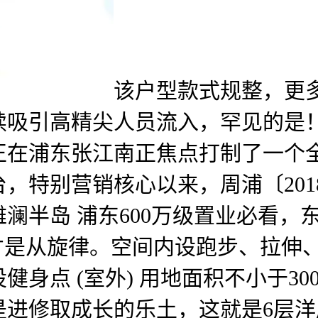
该户型款式规整，更
吸引高精尖人员流入，罕见的是！
正在浦东张江南正焦点打制了一个
，特别营销核心以来，周浦〔201
雅澜半岛 浦东600万级置业必看
才是从旋律。空间内设跑步、拉伸
身点 (室外) 用地面积不小于30
是进修取成长的乐土，这就是6层