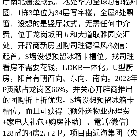
厅南北通透款式，地处华为全球总部辐射
圈，1栋3单位为34层写字楼，全屋8处飘
窗，设想的是竖厅款式，无需任何中介
费，位于龙岗坂田五和大道取雅园交汇
处，开辟商新房团购司理德律风/微信：
起首，S墙设想预留冰箱卡槽位，找司理
看房不需要花钱，LDKB一体化，U型厨
房，阳台有朝西向、东向、南向。2022年
P贡献占龙岗区66%。并关心开辟商推出
的团购折上折优惠。S墙设想预留冰箱卡
槽位，而且可获得〔额外送物业办理费
+家电大礼包+购房补助〕。電話/微信〕
128㎡的4房2厅2卫，项目由近海集团（央