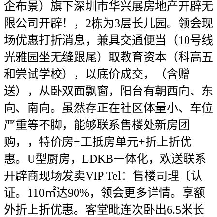
企布景）旗下深圳市华兴展房地产开辟无
限公司开辟！，2栋为3层长儿园。领会现
场优惠打折消息，兼具交通便当（10号线
光雅园坐无缝跟尾）取教育资本（科高五
和尝试学校），以底价成交，（含赠
送），从卧双面飘窗，阳台有朝西向、东
向、南向。虽然存正在社区体量小、车位
严重等不脚，能够联系售楼处新房团
购，，特价房+工抵房单元+折上折优
惠。U型厨房，LDKB一体化，欢送联系
开辟商现场发卖VIP Tel：售楼司理〔认
证。110㎡达90%，领会更多详情。享额
外折上折优惠。客堂毗连次卧出6.5米长