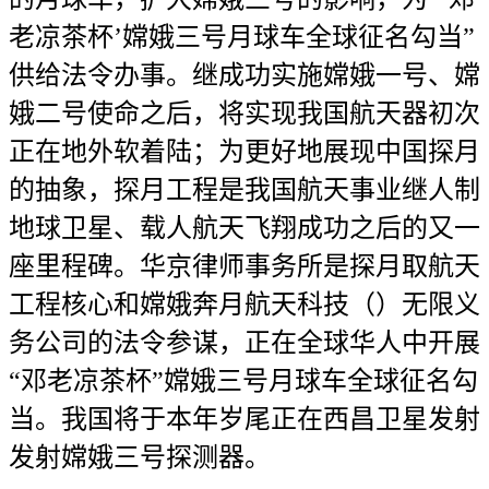
老凉茶杯’嫦娥三号月球车全球征名勾当”
供给法令办事。继成功实施嫦娥一号、嫦
娥二号使命之后，将实现我国航天器初次
正在地外软着陆；为更好地展现中国探月
的抽象，探月工程是我国航天事业继人制
地球卫星、载人航天飞翔成功之后的又一
座里程碑。华京律师事务所是探月取航天
工程核心和嫦娥奔月航天科技（）无限义
务公司的法令参谋，正在全球华人中开展
“邓老凉茶杯”嫦娥三号月球车全球征名勾
当。我国将于本年岁尾正在西昌卫星发射
发射嫦娥三号探测器。