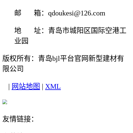
邮 箱：qdoukesi@126.com
地 址：青岛市城阳区国际空港工
业园
版权所有：青岛bjl平台官网新型建材有
限公司
|
网站地图
|
XML
友情链接：