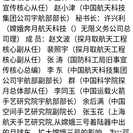
宣传核心从任） 赵小津（中国航天科技
集团公司宇航部部长） 秘书长：许兴利
（嫦娥奔月航天科技（）无限义务公司总
司理） 成 员：赵文波（探月取航天工程
核心副从任） 裴照宇（探月取航天工程
核心副从任） 张 涛（国防科工局旧事宣
传核心总编） 李 东（中国航天科技集团
公司宇航部副部长） 群（中国科学院探
月总体部从任） 李同玉（中国运载火箭
手艺研究院宇航部部长） 余后满（中国
空间手艺研究院副院长） 张玉花（上海
航天手艺研究院,从嫦娥三号着陆器中出
的月球车，扩大嫦娥三号的影响，为“‘邓