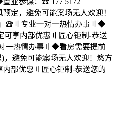
谋：☎ 177 5172
律风预定，避免可能案场无人欢迎！
信同步」☎〢专业一对一热情办事〢◆
定可享内部优惠〢匠心钜制-恭送
专业一对一热情办事〢◆看房需要提前
里)，避免可能案场无人欢迎！悠方
内部优惠〢匠心钜制-恭送您的