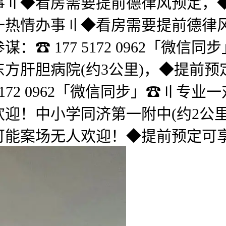
◆看房需要提前德律风预定，◆置业参
对一热情办事〢◆看房需要提前德
☎ 177 5172 0962「微
方肝胆病院(约3公里)，◆提前预
5172 0962「微信同步」☎〢
迎！中小学同济第一附中(约2公
可能案场无人欢迎！◆提前预定可享