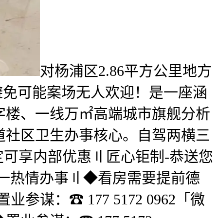
对杨浦区2.86平方公里地方
，避免可能案场无人欢迎！是一座涵
字楼、一线万㎡高端城市旗舰分析
道社区卫生办事核心。自驾两横三
定可享内部优惠〢匠心钜制-恭送您
业一对一热情办事〢◆看房需要提前德
☎ 177 5172 0962「微