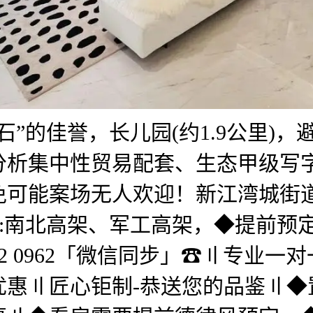
”的佳誉，长儿园(约1.9公里)
分析集中性贸易配套、生态甲级写
免可能案场无人欢迎！新江湾城街
纵:南北高架、军工高架，◆提前预
172 0962「微信同步」☎〢专
匠心钜制-恭送您的品鉴〢◆置业参谋：