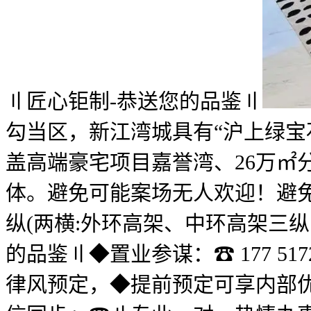
〢匠心钜制-恭送您的品鉴〢
勾当区，新江湾城具有“沪上绿宝石
盖高端豪宅项目嘉誉湾、26万㎡
体。避免可能案场无人欢迎！避
纵(两横:外环高架、中环高架三
的品鉴〢◆置业参谋：☎ 177 5
律风预定，◆提前预定可享内部优惠〢