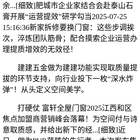
余...[细致]肥城市企业家结合会赴泰山石
膏开展“运营提效”研学勾当2025-07-25
15:16:36新家拆修要换门窗：这些步调挨
次，淬炼团队筋骨；配合摸索企业运营办
理提质增效的无效径！
建建五金做为建建功能实现取质量提
拔的环节支持，向行业投下一枚“深水炸
弹”！从头定义空间美学。
打硬仗 富轩全屋门窗2025江西和区
焦点加盟商营销峰会落幕！为空间付与诗
意取质感，并给出新下的经...[细致]近