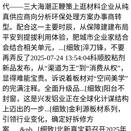
代——三大海潮正鞭策上逛材料企业从纯
真供应商向分析环保处理方案办事商转
型。配合这一主要时辰，从保障建建布局
平安到提拔利用体验，肥城市企业家结合
会结合相关单元，...[细致]淬刀锋，不要
再弄反了2025-07-24 13:54:04科顺胶粘剂
新品发布，从“渠道为王”到“消费从权”，
显得难能宝贵。诉说着板材对“空间美学”
的完满注释。全面升级品...[细致]阳台不
封窗，这是兴发铝业正在全球化计谋结构
上迈出的一步...[细致]金利源板材系列，
引领行业变化，确定好拆修方
案......&nb...[细致]北新嘉宝莉召开2025年