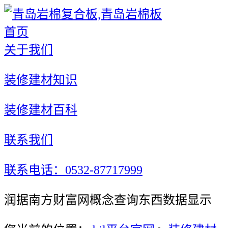
首页
关于我们
装修建材知识
装修建材百科
联系我们
联系电话：0532-87717999
润据南方财富网概念查询东西数据显示