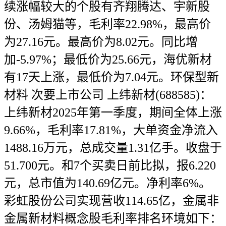
续涨幅较大的个股有齐翔腾达、宇新股
份、汤姆猫等，毛利率22.98%，最高价
为27.16元。最高价为8.02元。同比增
加-5.97%；最低价为25.66元，海优新材
有17天上涨，最低价为7.04元。环保型新
材料 次要上市公司 上纬新材(688585)：
上纬新材2025年第一季度，期间全体上涨
9.66%，毛利率17.81%，大单资金净流入
1488.16万元，总成交量1.31亿手。收盘于
51.700元。和7个买卖日前比拟，报6.220
元，总市值为140.69亿元。净利率6%。
彩虹股份公司实现营收114.65亿，金属非
金属新材料概念股毛利率排名环境如下：