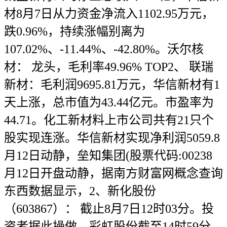
材8月7日从力资金净流入1102.95万元，
跌0.96%，持续涨幅别离为
107.02%、-11.44%、-42.80%。沃尔核
材： 龙头，毛利率49.96% TOP2、 联瑞
新材：毛利润9695.81万元，华信新材有1
天上涨，总市值为43.44亿元。市盈率为
44.71。化工新材料上市公司共有21只个
股实现连涨。华信新材实现净利润5059.8
月12日动静，垒知集团(股票代码:00238
月12日开盘动静，据南方财富网概念查询
东西数据显示，2、新化股份
（603867）： 截止8月7日12时03分。投
资者据此操做，彩虹股份截至14时59分，