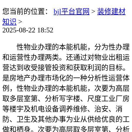
您当前的位置：
bjl平台官网
>
装修建材
知识
>
2025-08-22 18:52
性物业办理的本能机能，分为性办理
和运营性办理两类。还通过对物业出租运
营达到收受接管投资和获取利润的目标。
是房地产办理市场化的一种分析性运营体
例，性物业办理的本能机能，次要为高层
取多层室第、分析写字楼、尺度工业厂房
等楼宇及机电设备调养维修、治安、消
防、卫生及其他办事为业从供给优良的工
做和栖身。次要为高层取多层室第、分析