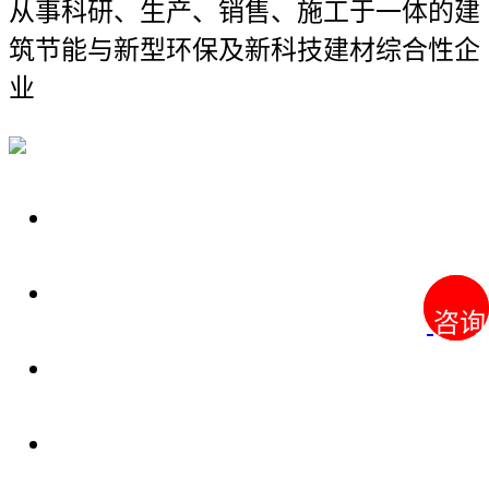
从事科研、生产、销售、施工于一体的建
筑节能与新型环保及新科技建材综合性企
业
关于我们
装修建材知识
咨询
咨询
装修建材百科
联系我们