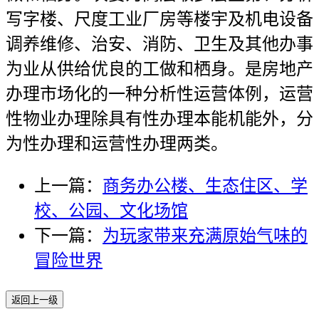
写字楼、尺度工业厂房等楼宇及机电设备
调养维修、治安、消防、卫生及其他办事
为业从供给优良的工做和栖身。是房地产
办理市场化的一种分析性运营体例，运营
性物业办理除具有性办理本能机能外，分
为性办理和运营性办理两类。
上一篇：
商务办公楼、生态住区、学
校、公园、文化场馆
下一篇：
为玩家带来充满原始气味的
冒险世界
返回上一级