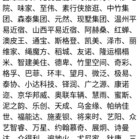
院、味家、至伟、素行侠旅逛、中竹集
团、森泰集团、元然、现墅集团、温州平
易近宿、山西平易近宿、阿赫桑、红蝉、
澳皮王、通宝、斯格登、凯美、泽市、丽
维家、绳魔方、稻城、友诺、隆运榻榻
米、智建美住、德卑、竹里空间、奇彩、
格孚、巴菲、环丰、望月、微泛、极易、
泰协、小达科技、铎润、广之源、康诺
迩、京华邦威、奥联车辆、慧雨、蜜斯、
泥之韵、乐创、天成、乌金缘、帕纳佳
世、福能达、施麦钡、将来时、艺阳、众
艺智睿、万星、约翰慕奇、展炯、诗曼
达、众得利、遍地火、尤尼家、钛唐、三