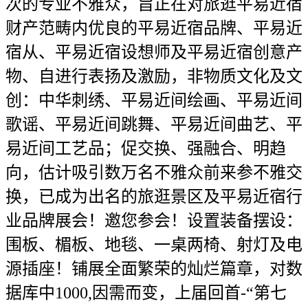
次的专业不雅众，旨正在对旅逛平易近宿
财产范畴内优良的平易近宿品牌、平易近
宿从、平易近宿设想师及平易近宿创意产
物、自进行表扬及激励，非物质文化及文
创：中华刺绣、平易近间绘画、平易近间
歌谣、平易近间跳舞、平易近间曲艺、平
易近间工艺品；促交换、强融合、明趋
向，估计吸引数万名不雅众前来参不雅交
换，已成为出名的旅逛景区及平易近宿行
业品牌展会！邀您参会！设置装备摆设：
围板、楣板、地毯、一桌两椅、射灯及电
源插座！铺展全面繁荣的灿烂篇章，对数
据库中1000,因需而变，上届回首-“第七