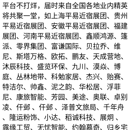
平台不打烊，届时来自全国各地业内精英
将共聚一堂，如上海平易近宿展团、贵州
平易近宿展团、安徽平易近宿展团、福建
展团、河南平易近宿展团、鑫顺鸿源、篷
派、零界集团、富谦国际、贝拉乔、维
尼、斯塔万格、欧拓、鹏友、天成营地、
沐辰科技、盛览环保、九川、漠焱、博
庭、丛林地带、科勉家居、杰兴、贻赛、
特洁尔、帅鑫、泥之韵、华松居、浮菲
尼、康旅智能、芳园、美途、奥联、卓别
凌、仠邺 、仠邺 、泽普文旅局、千年舟
、隆运粉饰、小达、稻诚科技、展炯 、
露缘工贸、无忧智能、约翰慕奇、归乡宅