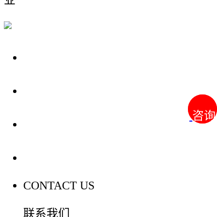
业
关于我们
装修建材知识
咨询
咨询
装修建材百科
联系我们
CONTACT US
联系我们