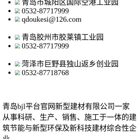
青岛市城阳区国际空港工业园
0532-87717999
qdoukesi@126.com
青岛胶州市胶莱镇工业园
0532-87717999
菏泽市巨野县独山返乡创业园
0532-87718768
青岛bjl平台官网新型建材有限公司
一家
从事科研、生产、销售、施工于一体的建
筑节能与新型环保及新科技建材综合性企