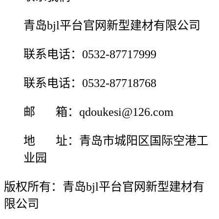
青岛bjl平台官网新型建材有限公司
联系电话：0532-87717999
联系电话：0532-87718768
邮 箱：qdoukesi@126.com
地 址：青岛市城阳区国际空港工
业园
版权所有：青岛bjl平台官网新型建材有
限公司