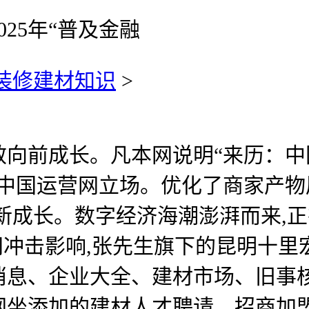
25年“普及金融
装修建材知识
>
成长。凡本网说明“来历：中国运
表中国运营网立场。优化了商家产
新成长。数字经济海潮澎湃而来,正
期间冲击影响,张先生旗下的昆明十
消息、企业大全、建材市场、旧事
网坐添加的建材人才聘请、招商加