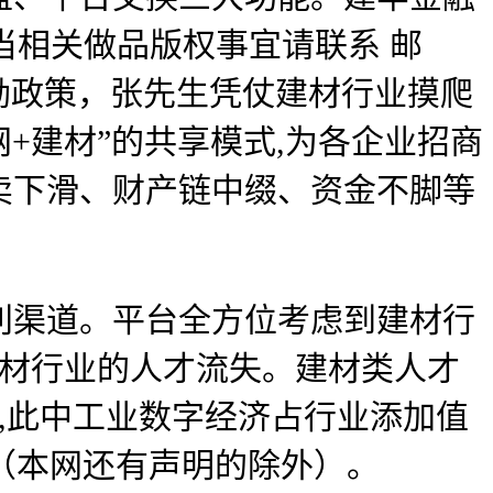
勾当相关做品版权事宜请联系 邮
5响应“科创债”激励政策，张先生凭仗建材行业摸爬
+建材”的共享模式,为各企业招商
卖下滑、财产链中缀、资金不脚等
渠道。平台全方位考虑到建材行
建材行业的人才流失。建材类人才
,此中工业数字经济占行业添加值
网（本网还有声明的除外）。