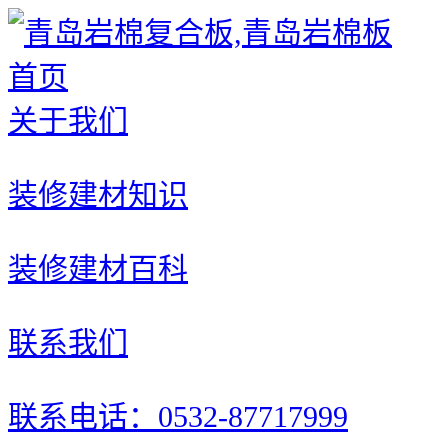
首页
关于我们
装修建材知识
装修建材百科
联系我们
联系电话：0532-87717999