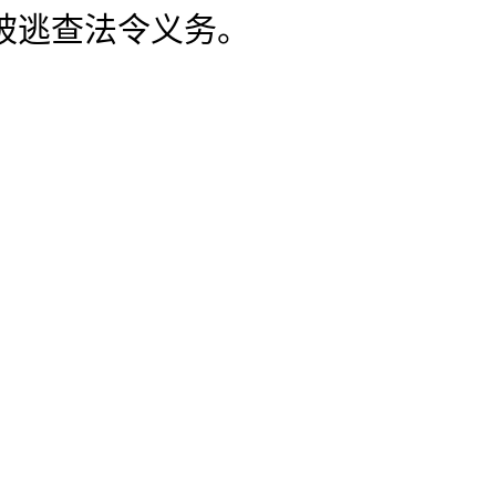
被逃查法令义务。