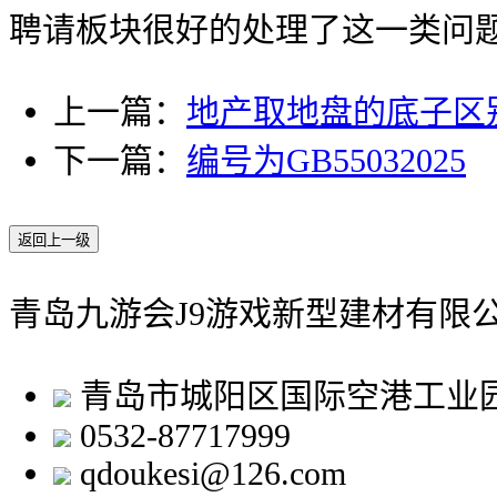
聘请板块很好的处理了这一类问题
上一篇：
地产取地盘的底子区
下一篇：
编号为GB55032025
返回上一级
青岛九游会J9游戏新型建材有限
青岛市城阳区国际空港工业
0532-87717999
qdoukesi@126.com