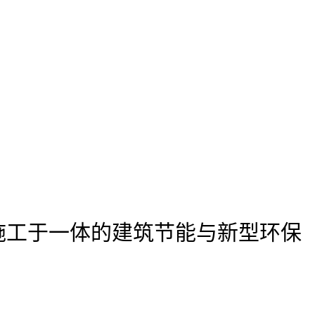
施工于一体的建筑节能与新型环保