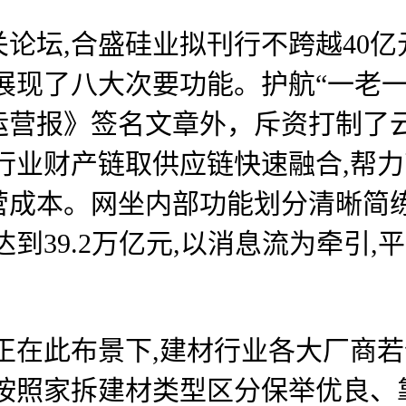
坛,合盛硅业拟刊行不跨越40亿
展现了八大次要功能。护航“一老一
运营报》签名文章外，斥资打制了
行业财产链取供应链快速融合,帮力
营成本。网坐内部功能划分清晰简练
已达到39.2万亿元,以消息流为牵
在此布景下,建材行业各大厂商若
按照家拆建材类型区分保举优良、