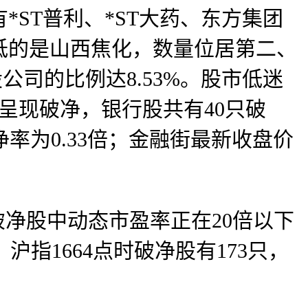
T普利、*ST大药、东方集团
最低的是山西焦化，数量位居第二、
公司的比例达8.53%。股市低迷
呈现破净，银行股共有40只破
市净率为0.33倍；金融街最新收盘价
破净股中动态市盈率正在20倍以下
沪指1664点时破净股有173只，