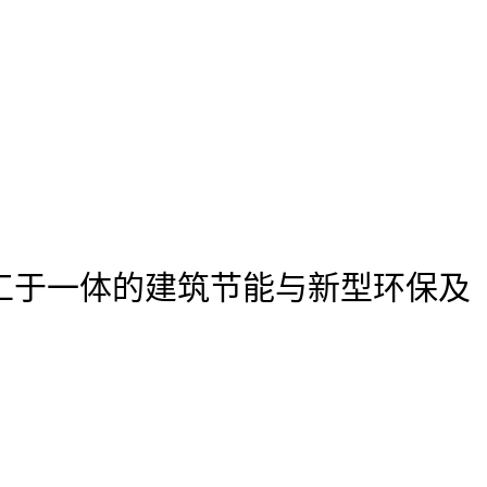
工于一体的建筑节能与新型环保及