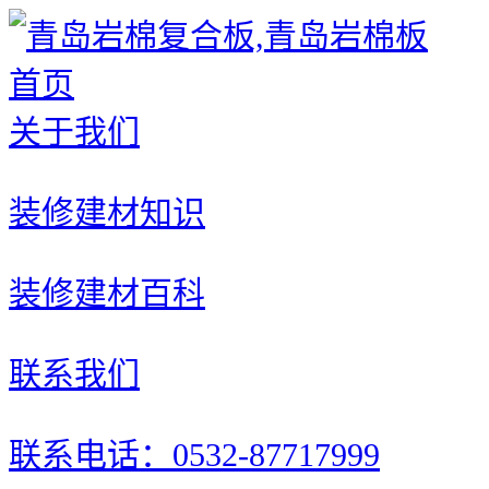
首页
关于我们
装修建材知识
装修建材百科
联系我们
联系电话：0532-87717999