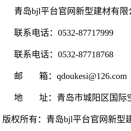
青岛bjl平台官网新型建材有限
联系电话：0532-87717999
联系电话：0532-87718768
邮 箱：qdoukesi@126.com
地 址：青岛市城阳区国际
版权所有：青岛bjl平台官网新型