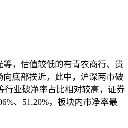
等，估值较低的有青农商行、贵
场向底部挨近，此中，沪深两市破
产等行业破净率占比相对较高，证券
6%、51.20%，板块内市净率最