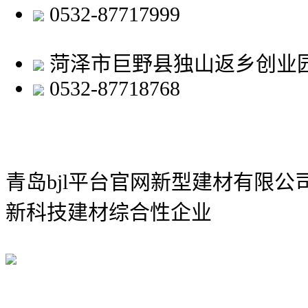
0532-87717999
菏泽市巨野县独山返乡创业
0532-87718768
青岛bjl平台官网新型建材有限公
新科技建材综合性企业