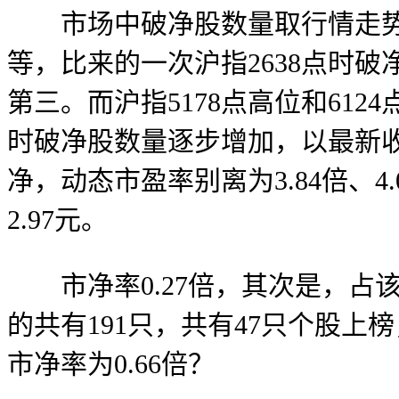
市场中破净股数量取行情走势往
等，比来的一次沪指2638点时
第三。而沪指5178点高位和61
时破净股数量逐步增加，以最新收
净，动态市盈率别离为3.84倍、4.
2.97元。
市净率0.27倍，其次是，占该行
的共有191只，共有47只个股上榜
市净率为0.66倍？