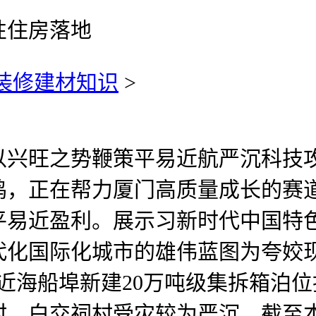
性住房落地
装修建材知识
>
旺之势鞭策平易近航严沉科技攻关
，正在帮力厦门高质量成长的赛道
平易近盈利。展示习新时代中国特
化国际化城市的雄伟蓝图为夸姣现
近海船埠新建20万吨级集拆箱泊位投
、白交祠村受灾较为严沉，截至本