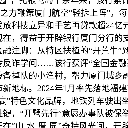
园”，扎根鹭岛十余年来，该行累计
融之力鞭策厦门航空“轻拆上阵”，
放科技立异和手艺再贷款超24亿
现在，得益于开辟银行厦门分行的
融注脚：从特区扶植的“开荒牛”到
反诈学问……该行获评“全国金融
备掉队的小渔村，帮力厦门城乡融
新地标。2024年1月率先落地福
赢”特色文化品牌，地铁列车驶出
键，“开鹭先行”意愿办事队被保
在“山-水-厝-园”奇特风光间，