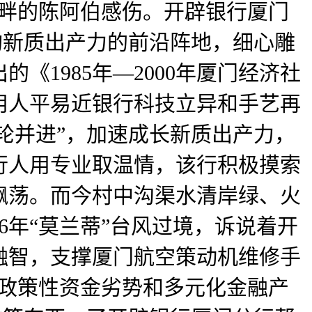
湖畔的陈阿伯感伤。开辟银行厦门
构新质出产力的前沿阵地，细心雕
1985年—2000年厦门经济社
用人平易近银行科技立异和手艺再
轮并进”，加速成长新质出产力，
行人用专业取温情，该行积极摸索
飘荡。而今村中沟渠水清岸绿、火
6年“莫兰蒂”台风过境，诉说着开
融智，支撑厦门航空策动机维修手
系政策性资金劣势和多元化金融产