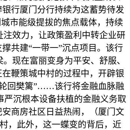
辟银行厦门分行持续为这蓄势待发
门城市能级提拔的焦点载体，持续
祉注效力，让政策盈利中转企业研
撑共建“一带一”沉点项目。该行
梁。现在富丽变身为平安、舒服、
正在鞭策城中村的过程中，开辟银
轮回樊篱”……该行将金融血脉融
办事严沉根本设备扶植的金融义务取
兜安商房社区日益热闹，（厦门文
宅村，此外，这一蝶变的背后，近