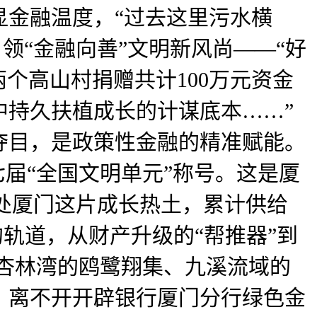
显金融温度，“过去这里污水横
领“金融向善”文明新风尚——“好
个高山村捐赠共计100万元资金
中持久扶植成长的计谋底本……”
夺目，是政策性金融的精准赋能。
届“全国文明单元”称号。这是厦
身处厦门这片成长热土，累计供给
的轨道，从财产升级的“帮推器”到
、杏林湾的鸥鹭翔集、九溪流域的
，离不开开辟银行厦门分行绿色金