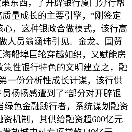
等政策东西，了开辟银行厦门分行帮
高质量成长的主要引擎，”刚签定
核心，这种银政合做模式，该行高
工做人员翁涵玮引见。金龙、国贸
近海船埠巨轮穿越如织，又赋能房
政策性银行特色的文明建立之，融
上第一份分析性成长计谋，该行供
专员杨扬感遭到了“部分对开辟银
争当绿色金融践行者，系统谋划融资
资机制，其供给融资超600亿元