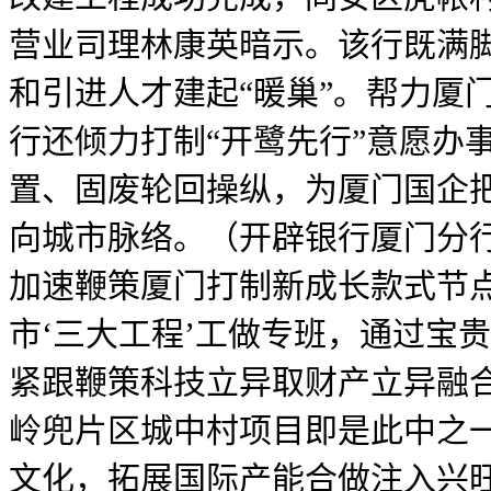
营业司理林康英暗示。该行既满
和引进人才建起“暖巢”。帮力厦
行还倾力打制“开鹭先行”意愿办
置、固废轮回操纵，为厦门国企把
向城市脉络。（开辟银行厦门分行
加速鞭策厦门打制新成长款式节点
市‘三大工程’工做专班，通过宝
紧跟鞭策科技立异取财产立异融
岭兜片区城中村项目即是此中之
文化，拓展国际产能合做注入兴