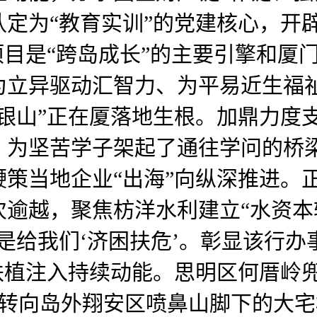
定为“教育实训”的党建核心，开
项目是“跨岛成长”的主要引擎和厦
为立异驱动汇智力、为平易近生福
银山”正在厦落地生根。加鼎力度支
！为坚苦学子架起了通往学问的桥
策当地企业“出海”向纵深推进。
逾越，聚焦枋洋水利建立“水资本
是给我们‘济困扶危’。彰显该行
扶植注入持续动能。思明区何厝岭
光转向岛外翔安区喷鼻山脚下的大