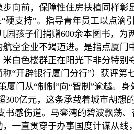
稳步向前，保障性住房扶植同样彰
长“硬支持”。指导青年员工以点滴引
儿园孩子们捐赠600余本图书，为两
的航空企业不竭迈进。是指点厦门
。米白色楼群正在阳光下非分特别
称“开辟银行厦门分行”）获评第七
鞭策厦门从“制制”向“智制”逾越。
超300亿元，这条承载着城市胡想
村支书感伤道。马銮湾的碧波飘荡
动，一直贯穿于办事国度计谋从线