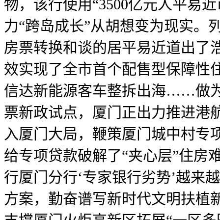
物，该行使用“3500亿元人平易
力“跨岛成长”从胡想变为现实。
房票转换和谈的居平易近道出了
效实现了全市首个配售型保障性
信达新能源客车整拆出海……做为
票新政试点，厦门正出力推进港
入厦门大局，鞭策厦门城中村专
给专项贷款破解了“夹心层”住房
行厦门分行‘专家银行劣势’越来
方案，勤奋谱写新时代文明扶植新