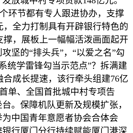
发放城中村专项贷款148亿元。
每个环节都有专人跟进协办，支撑
元，全力打制具有开辟银行特色的
支撑，展板上一幅幅活泼画面起开
攻坚的“排头兵”，“以爱之名”勾
系统学雷锋勾当示范点”？拆满建
合成长提速，该行牵头组建76亿
建首单、全国首批城中村专项告
坐台。保障机队更新及规模扩张，
举为中国青年意愿者协会合体会
开辟银行厦门分行持续赋能厦门港深