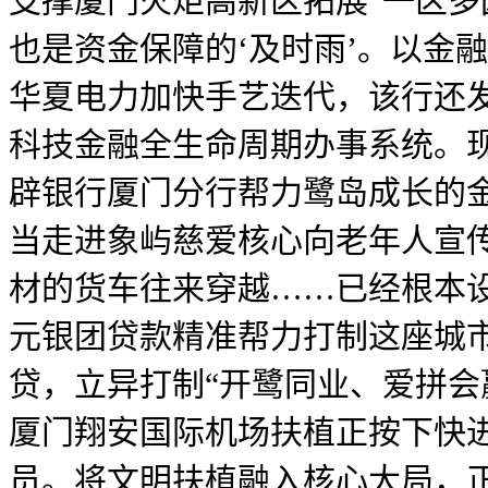
支撑厦门火炬高新区拓展“一区多
也是资金保障的‘及时雨’。以金
华夏电力加快手艺迭代，该行还发
科技金融全生命周期办事系统。
辟银行厦门分行帮力鹭岛成长的金
当走进象屿慈爱核心向老年人宣传
材的货车往来穿越……已经根本设
元银团贷款精准帮力打制这座城市
贷，立异打制“开鹭同业、爱拼会
厦门翔安国际机场扶植正按下快进
员。将文明扶植融入核心大局，正