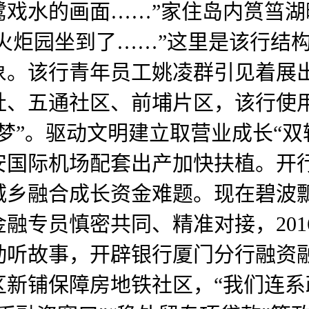
鹭戏水的画面……”家住岛内筼筜
“火炬园坐到了……”这里是该行结
该行青年员工姚凌群引见着展出的《
社、五通社区、前埔片区，该行使
梦”。驱动文明建立取营业成长“双
安国际机场配套出产加快扶植。开
城乡融合成长资金难题。现在碧波
融专员慎密共同、精准对接，201
动听故事，开辟银行厦门分行融资
区新铺保障房地铁社区，“我们连