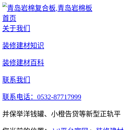
首页
关于我们
装修建材知识
装修建材百科
联系我们
联系电话：0532-87717999
并保举洋钱罐、小橙告贷等新型正轨平