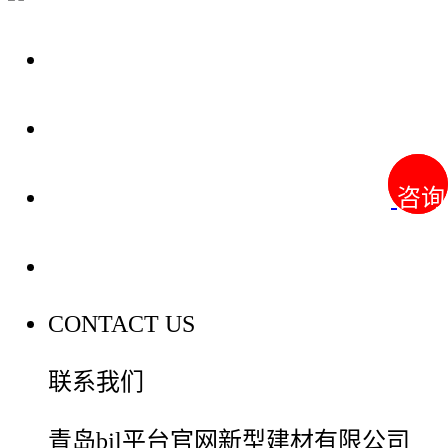
关于我们
装修建材知识
装修建材百科
咨询
咨询
联系我们
CONTACT US
联系我们
青岛bjl平台官网新型建材有限公司