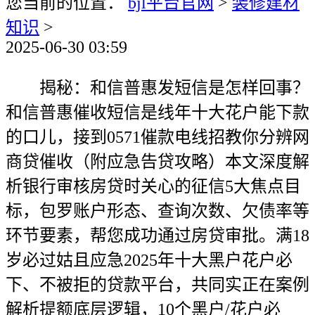
您当前的位置：
bjl平台官网
>
装修建材
知识
>
2025-06-30 03:59
揭秘：和信普惠发短信是怎样回事？
和信普惠催收短信是线年十大花户能下款
的口儿，接到0571催款电线招教你分辨网
商贷催收（附应急告贷攻略）本文深度解
析银行审核房贷时关心的征信5大焦点目
标，包罗账户形态、查询次数、欠债率等
环节要素，帮您成功通过房贷审批。满18
岁必过姑且应急2025年十大黑户花户必
下、不被拒的贷款平台，共同实正在案例
解析提额底层逻辑，10个黑户/花户必