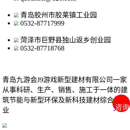
青岛胶州市胶莱镇工业园
0532-87717999
菏泽市巨野县独山返乡创业园
0532-87718768
青岛九游会J9游戏新型建材有限公司
一家
从事科研、生产、销售、施工于一体的建
筑节能与新型环保及新科技建材综合性企
咨询
咨询
业