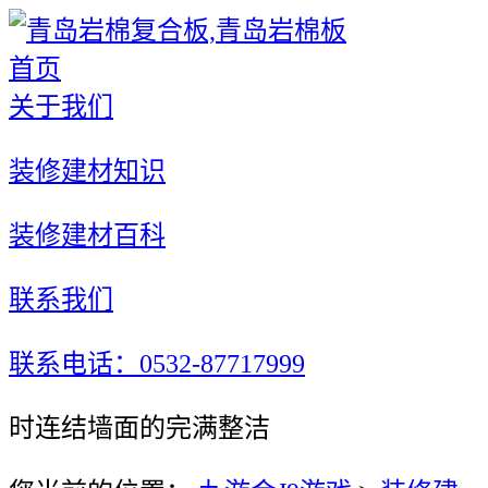
首页
关于我们
装修建材知识
装修建材百科
联系我们
联系电话：0532-87717999
时连结墙面的完满整洁