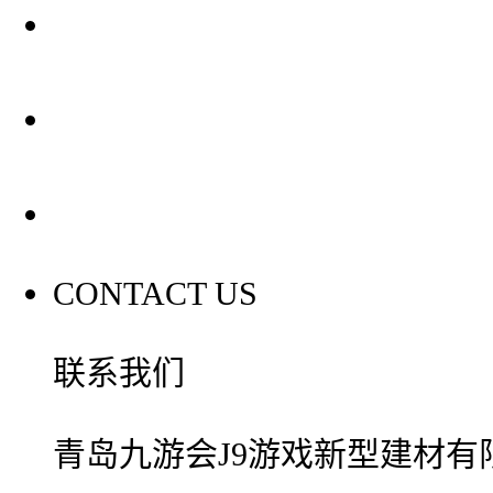
装修建材知识
装修建材百科
联系我们
CONTACT US
联系我们
青岛九游会J9游戏新型建材有