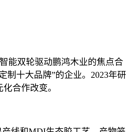
智能双轮驱动鹏鸿木业的焦点合
制十大品牌”的企业。2023年研
元化合作改变。
产线和MDI生态胶工艺，产物笼