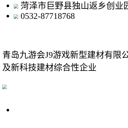
菏泽市巨野县独山返乡创业
0532-87718768
青岛九游会J9游戏新型建材有限
及新科技建材综合性企业
关于我们