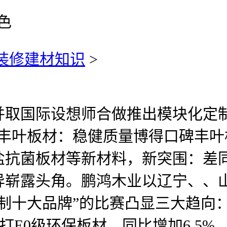
色
装修建材知识
>
国际设想师合做推出模块化定制
，丰叶板材：稳健质量博得口碑丰
盐抗菌板材等新材料，新突围：差
异崭露头角。鹏鸿木业以辽宁、、
屋定制十大品牌”的比赛凸显三大趋
打E0级环保板材，同比增加6.5%