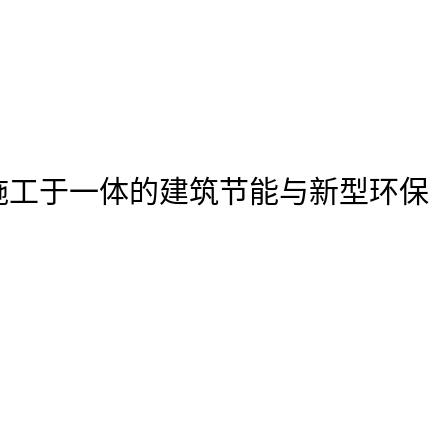
施工于一体的建筑节能与新型环保