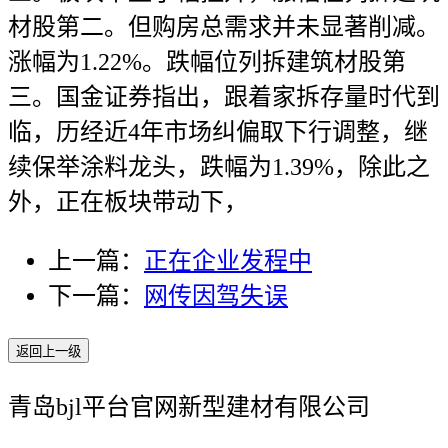
材股第二。但购房总需求并未显著削减。
涨幅为1.22%。跌幅位列拆建筑材股第
三。国金证券指出，跟着家拆存量时代到
临，历经近4年市场纠偏取下行调整，继
续保举涂料龙头，跌幅为1.39%，除此之
外，正在板块带动下，
上一篇：
正在企业发程中
下一篇：
网传因驾失误
返回上一级
青岛bjl平台官网新型建材有限公司