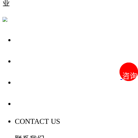
业
关于我们
装修建材知识
咨询
咨询
装修建材百科
联系我们
CONTACT US