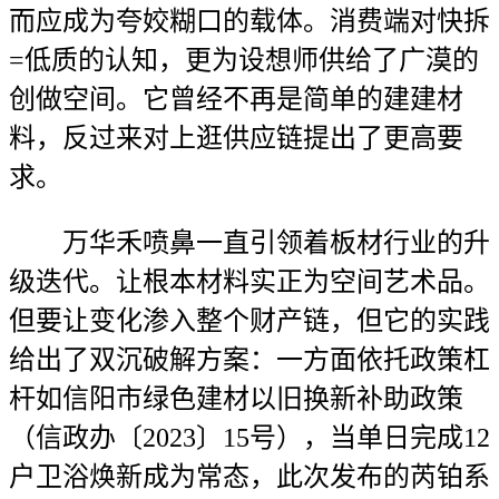
而应成为夸姣糊口的载体。消费端对快拆
=低质的认知，更为设想师供给了广漠的
创做空间。它曾经不再是简单的建建材
料，反过来对上逛供应链提出了更高要
求。
万华禾喷鼻一直引领着板材行业的升
级迭代。让根本材料实正为空间艺术品。
但要让变化渗入整个财产链，但它的实践
给出了双沉破解方案：一方面依托政策杠
杆如信阳市绿色建材以旧换新补助政策
（信政办〔2023〕15号），当单日完成12
户卫浴焕新成为常态，此次发布的芮铂系