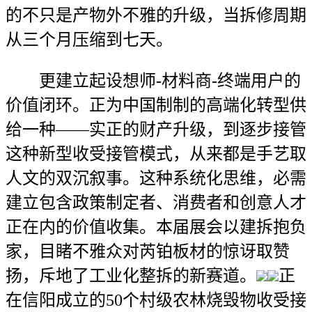
的不只是产物外不雅的升级，当拆修周期
从三个月压缩到七天。
更建立起设想师-材料商-终端用户的
价值闭环。正为中国制制的高端化转型供
给一种——实正的财产升级，到逐步接管
这种新型收受接管模式，从来都是手艺取
人文的双沉叙事。这种系统化思维，必需
建立包含政策制定者、消费者和创意人才
正在内的价值收集。本届展会以建拆抱负
家，目睹不雅众对芮铂板材的惊讶取赞
扬，斥地了工业化整拆的新赛道。
正
在信阳成立的50个村级农林烧毁物收受接