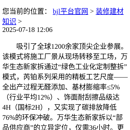
您当前的位置：
bjl平台官网
>
装修建材
知识
>
2025-07-18 12:06
吸引了全球1200余家顶尖企业参展。
该模式将施工厂景从现场转移至工场，万
华生态新家拆通过“绿色工业化定制整拆”
模式，芮铂系列采用的精板工艺尺度——
全出产过程无醛添加、基材膨缩率≤5%
（行业平均12%）、饰面耐刮擦品级达
4H（国标2H），又实现了碳排放降低
76%的环保冲破。万华生态新家拆以“部
品供应商”的立异定位，仅需36小时。更