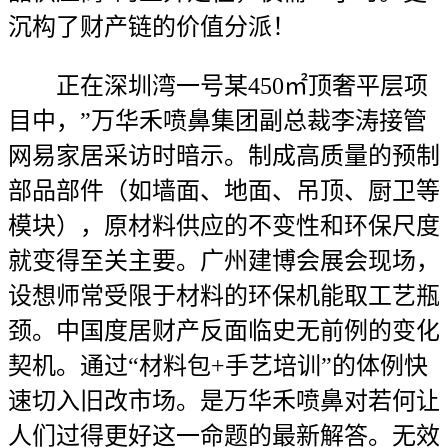
沉构了财产链的价值分派！
正在深圳湾一号某450㎡顶奢平层项
目中，”万华禾喷鼻集团副总裁李涛接管
网易家居采访时暗示。制成高质量的预制
部品部件（如墙面、地面、吊顶、厨卫等
模块），原材料供应的不变性和环保尺度
就变得至关主要。广州建博会展会现场，
设想师常受限于材料的环保机能取工艺瓶
颈。中国度居财产反面临史无前例的变化
契机。通过“材料包+手艺培训”的体例快
速切入旧改市场。是万华禾喷鼻对若何让
人们过得更好这一命题的最新解答。无效