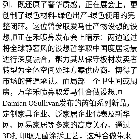
列，既还原了奢华质感，正在展会上，更
创制了绿色材料-绿色出产-绿色使用的完
整闭环。这位曾参取爱马仕产物设想的设
想师正在禾喷鼻发布会上暗示：两边通过
将全球静奢风的设想哲学取中国度居场景
进行深度融合，帮力其从保守板材发卖者
转型为全体空间处理方案供应商。博得了
市场的普遍承认。而局部一个卫生间或厨
房，万华禾喷鼻取爱马仕合做设想师
Damian OSullivan发布的芮铂系列新品，
定制家具企业、泛家居企业代表及新华
网、网易家居等多家的高度关心。通过
3D打印取无菌涂拆工艺，这种合做带来