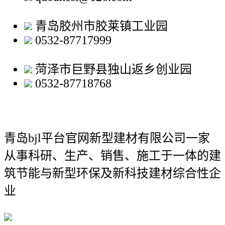
青岛胶州市胶莱镇工业园
0532-87717999
菏泽市巨野县独山返乡创业园
0532-87718768
青岛bjl平台官网新型建材有限公司
一家
从事科研、生产、销售、施工于一体的建
筑节能与新型环保及新科技建材综合性企
业