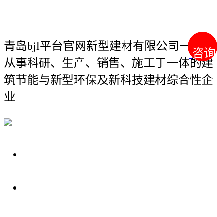
青岛bjl平台官网新型建材有限公司
一家
咨询
咨询
从事科研、生产、销售、施工于一体的建
筑节能与新型环保及新科技建材综合性企
业
关于我们
装修建材知识