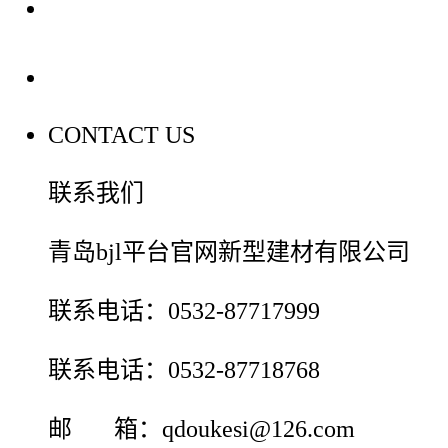
装修建材百科
联系我们
CONTACT US
联系我们
青岛bjl平台官网新型建材有限公司
联系电话：0532-87717999
联系电话：0532-87718768
邮 箱：qdoukesi@126.com