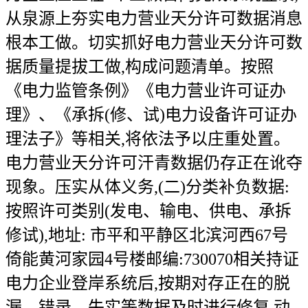
从泉源上夯实电力营业天分许可数据消息
根本工做。切实抓好电力营业天分许可数
据质量提拔工做,构成问题清单。按照
《电力监管条例》《电力营业许可证办
理》、《承拆(修、试)电力设备许可证办
理法子》等相关,将依法予以庄重处置。
电力营业天分许可汗青数据仍存正在讹夺
现象。压实从体义务,(二)分类补负数据:
按照许可类别(发电、输电、供电、承拆
修试),地址: 市平和平静区北滨河西67号
倚能黄河家园4号楼邮编:730070相关持证
电力企业登岸系统后,按期对存正在的脱
漏、错录、失实等数据及时进行修复,动