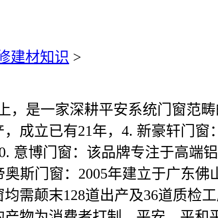
修建材知识
>
，是一家深耕平安系统门窗范畴
出产，成立已有21年，4. 新豪轩门
10. 意博门窗：该品牌专注于高
 帝奥斯门窗：2005年建立于广东
均需颠末128道出产及36道质检
的产物为消费者打制、平安、平和