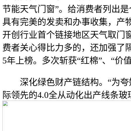
节能天气门窗”。给消费者列出
具有完美的发卖和办事收集，产
开创行业首个链接地区天气取门
费者关心得比力多的，还加强了
5年上榜。多次斩获“红棉”、“价值
深化绿色财产链结构。“为夸姣
际领先的4.0全从动化出产线条