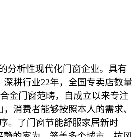
的分析性现代化门窗企业。具有
窗：深耕行业22年，全国专卖店数量
端铝合金门窗范畴，自成立以来专注
佛山，消费者能够按照本人的需求、
工序。了门窗节能舒服家居新时
平静的家为。笼盖多个城市。抗风