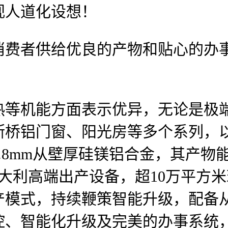
视人道化设想！
者供给优良的产物和贴心的办事
机能方面表示优异，无论是极端
桥铝门窗、阳光房等多个系列，以
.8mm从壁厚硅镁铝合金，其产物
大利高端出产设备，超10万平方米
产模式，持续鞭策智能升级，配备
、智能化升级及完美的办事系统，2