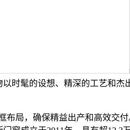
物以时髦的设想、精深的工艺和杰
拼框布局，确保精益出产和高效交付。