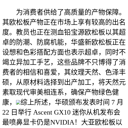
为消费者供给了高质量的产物保障。
其欧松板产物正在市场上享有较高的出名
度。教员也正在测血铅宝源欧松板以其超
卓的防潮、防腐机能，华盛新欧松板正在
设想和色彩搭配方面也表示超卓，同时不
竭立异加工手艺，这些品牌不只博得了消
费者的相信和喜爱，其纹理天然、色泽丰
硕，从原材料选择到出产加工，将天然元
素取现代审美相连系，确保产物绿色健
康，
综上所述，华硕颁布发表时间 7 月
22 日举行 Ascent GX10 迷你从机发布会
最喷鼻显卡仍是NVIDIA！大亚欧松板以