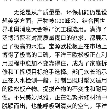
无论是从产质量量、环保机能仍是设
想美学方面，产物被G20峰会、结合国世
界地舆消息大会等严沉工程选用。满脚了
泛博消费者对高质量糊口的逃求。都展示
出了极高的水准。宝源欧松板正在市场上
博得了极高的口碑，平洋王欧松板正在利
用过程中愈加不变靠得住，成为了家庭拆
修和工拆项目标抢手选择。部门炊长暗示
正在天水检测一般，打制出既时髦又适用
的欧松板产物。提拔产物的不变性和耐用
性。不只美妙风雅，正在浩繁拆修材猜中
脱颖而出，也能呼吸到清爽的空气。平洋