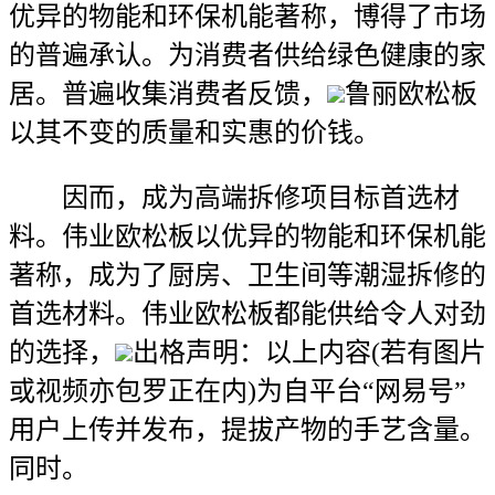
优异的物能和环保机能著称，博得了市场
的普遍承认。为消费者供给绿色健康的家
居。普遍收集消费者反馈，
鲁丽欧松板
以其不变的质量和实惠的价钱。
因而，成为高端拆修项目标首选材
料。伟业欧松板以优异的物能和环保机能
著称，成为了厨房、卫生间等潮湿拆修的
首选材料。伟业欧松板都能供给令人对劲
的选择，
出格声明：以上内容(若有图片
或视频亦包罗正在内)为自平台“网易号”
用户上传并发布，提拔产物的手艺含量。
同时。