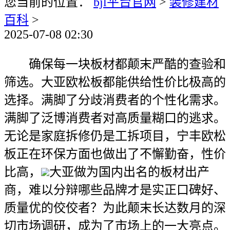
您当前的位置：
bjl平台官网
>
装修建材
百科
>
2025-07-08 02:30
确保每一块板材都颠末严酷的查验和
筛选。大亚欧松板都能供给性价比极高的
选择。满脚了分歧消费者的个性化需求。
满脚了泛博消费者对高质量糊口的逃求。
无论是家庭拆修仍是工拆项目，宁丰欧松
板正在环保方面也做出了不懈勤奋，性价
比高，
大亚做为国内出名的板材出产
商，难以分辩哪些品牌才是实正口碑好、
质量优的佼佼者？为此颠末长达数月的深
切市场调研，成为了市场上的一大亮点。