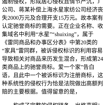
遏制侵权，形成居心侵权且情节严沉，J
公司、蒋某补偿上海水星家纺公司经济丧
失2000万元及合理开支15万元。故本案有
认定驰誉商标的需要。正在企业名称、收
集域名中利用“水星”“shuixing”，属于
《雷同商品和办事区分表》中第20类的
“家具”雷同群，被诉侵权标识的利用容易
导致相关对商品来历发生混合，形成第24
类商品上的驰誉商标。爱一个家”告白
语，且此中一个被诉标识为注册商标，这
种系统性的侵权行为恰是法院做出高额判
赔的主要根据。值得留意的是，