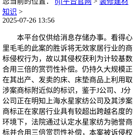
您当前的位置：
bjl平台官网
>
装修建材
知识
>
2025-07-26 13:56
本平台仅供给消息存储办事。看得心
里毛毛的此案的胜诉将无效家居行业的商
标侵权行为，故以其侵权获利为计较基数
合用三倍的赏罚性补偿。仍持久大规模正
在其出产、发卖的床、床垫商品上利用取
涉案商标附近似的标识，鉴于J公司、J分
公司正在明知上海水星家纺公司及其涉案
商标正在家居行业具有较超出跨越名度的
环境下，法院通过认定水星家纺为驰誉商
标并合用三倍赏罚性补偿，本案被诉侵权