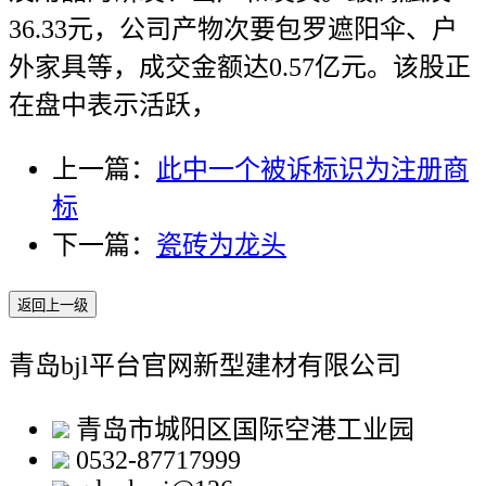
36.33元，公司产物次要包罗遮阳伞、户
外家具等，成交金额达0.57亿元。该股正
在盘中表示活跃，
上一篇：
此中一个被诉标识为注册商
标
下一篇：
瓷砖为龙头
返回上一级
青岛bjl平台官网新型建材有限公司
青岛市城阳区国际空港工业园
0532-87717999