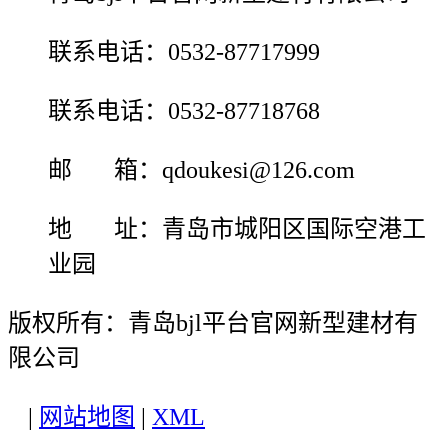
联系电话：0532-87717999
联系电话：0532-87718768
邮 箱：qdoukesi@126.com
地 址：青岛市城阳区国际空港工
业园
版权所有：青岛bjl平台官网新型建材有
限公司
|
网站地图
|
XML